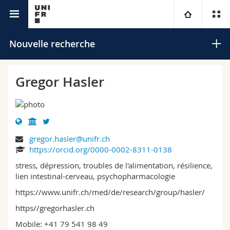
Annuaire de l'Université
Université
Nouvelle recherche
Facultés
Etudes
Gregor Hasler
Vous êtes
Campus
Théologie
Recherche
Ressources
Droit
Futurs étudiants
Rechercher
gregor.hasler@unifr.ch
https://orcid.org/0000-0002-8311-0138
Université
Sciences économiques et sociales et management
Etudiants
Annuaire du personnel
Recherche avancée
stress, dépression, troubles de l'alimentation, résilience,
lien intestinal-cerveau, psychopharmacologie
Formation continue
Lettres et sciences humaines
Médias
Plan d'accès
https://www.unifr.ch/med/de/research/group/hasler/
https//gregorhasler.ch
Sciences de l'éducation et de la formation
Chercheurs
Bibliothèques
Mobile: +41 79 541 98 49