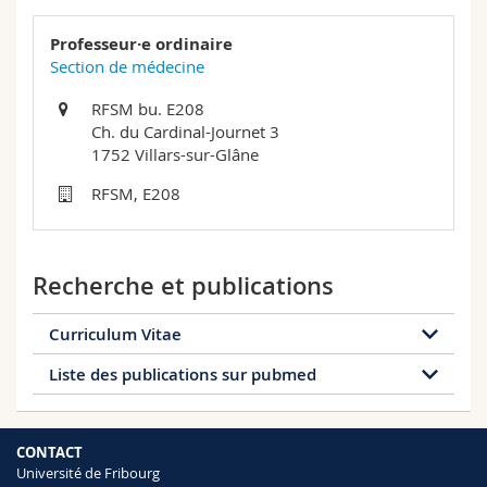
Sciences et médecine
Collaborateurs
Webmail
Professeur·e ordinaire
Section de médecine
Interfacultaire
Doctorants
Programme des cours
RFSM bu. E208
Ch. du Cardinal-Journet 3
MyUnifr
1752 Villars-sur-Glâne
RFSM, E208
Recherche et publications
Curriculum Vitae
Liste des publications sur pubmed
Curriculum Vitae
Gregor Hasler, M.D. est né à Bâle, en Suisse. Il a
https://www.ncbi.nlm.nih.gov/pubmed/?
étudié la médecine à l'Université de Zurich, a fait sa
term=hasler+g
résidence psychiatrique à Paris, Londres, Lausanne
CONTACT
et Zurich, et a obtenu son diplôme de médecine en
Université de Fribourg