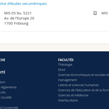
titut d'études oecuméniques
MIS 05 bu. 5221
MIS
Av. de l'Europe 20
1700 Fribourg
CHE
FACULTÉS
Théologie
Droit
ITÉ
Sciences économiques et sociales e
management
tion
Lettres
et sciences humaines
t règlements
Sciences de l'éducation et de la for
ccès
Sciences et médecine
 Société
Interfacultaire
 à l'université