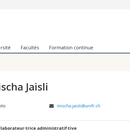
Vous êtes
Futurs étudia
Etudiants
conomiques et sociales et management
Médias
rsité
Facultés
Formation continue
 sciences humaines
Chercheurs
 l'éducation et de la formation
Collaborateu
t médecine
Doctorants
aire
scha Jaisli
mischa.jaisli@unifr.ch
llaborateur·trice administratif·tive