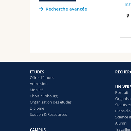
Ins
Recherche avancée
ETUDES
RECHER
Offre d'études
Admission
UNIVERS
Mobilité
Portrait
Choisir Fribourg
Organisa
Organisation des études
Statuts e
Diplôme
Plans d'a
Soutien & Ressources
Science &
Alumni
Travailler
CAMPUS