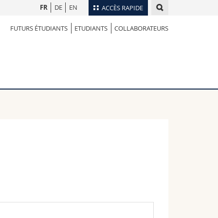
FR
DE
EN
ACCÈS RAPIDE
FUTURS ÉTUDIANTS
ETUDIANTS
COLLABORATEURS
Annuaire du personnel
Plan d'accès
nts
Bibliothèques
Webmail
rs
Programme des cours
MyUnifr