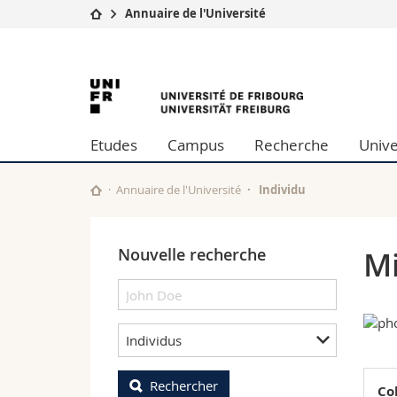
Annuaire de l'Université
Université
Facultés
University
Etudes
Théologie
Campus
Droit
of
Recherche
Sciences é
Etudes
Campus
Recherche
Unive
Université
Lettres et
Fribourg
Formation continue
Sciences de
Sciences e
Annuaire de l'Université
Individu
Interfacult
Nouvelle recherche
Mi
Individus
Rechercher
Co