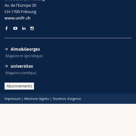
Sciences et médecine
Collaborateurs
Webmail
Av. de l'Europe 20
CH-1700 Fribourg
www.unifr.ch
Interfacultaire
Doctorants
Programme des cours
MyUnifr
Alma&Georges
[Magazine en ligne bilingue]
universitas
[Magazine scientifique]
Abonnements
Impressum
|
Mentions légales
|
Numéros d'urgence