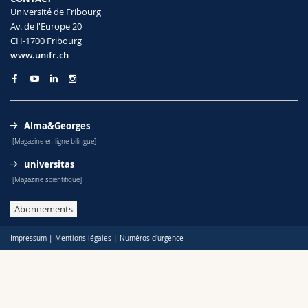
Sciences et médecine
Collaborateurs
Webmail
Université de Fribourg
Av. de l'Europe 20
CH-1700 Fribourg
Interfacultaire
Doctorants
Programme des cours
www.unifr.ch
MyUnifr
Alma&Georges
[Magazine en ligne bilingue]
universitas
[Magazine scientifique]
Abonnements
Impressum
|
Mentions légales
|
Numéros d'urgence