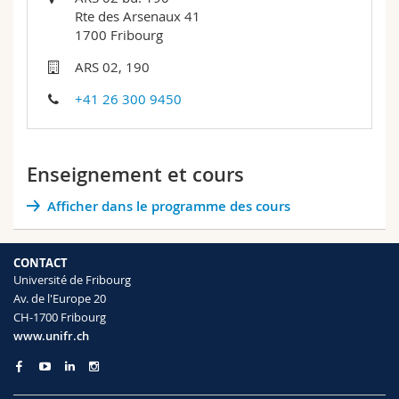
Sciences et médecine
Collaborateurs
Webmail
Rte des Arsenaux 41
1700 Fribourg
Interfacultaire
Doctorants
Programme des cours
ARS 02, 190
+41 26 300 9450
MyUnifr
Enseignement et cours
Afficher dans le programme des cours
CONTACT
Université de Fribourg
Av. de l'Europe 20
CH-1700 Fribourg
www.unifr.ch