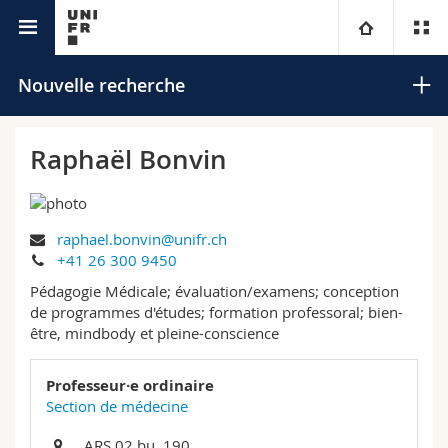
Annuaire de l'Université
Université
Nouvelle recherche
Facultés
Etudes
Raphaël Bonvin
Vous êtes
Campus
Théologie
raphael.bonvin@unifr.ch
Recherche
Ressources
Droit
Futurs étudiants
Rechercher
+41 26 300 9450
Pédagogie Médicale; évaluation/examens; conception
Université
Sciences économiques et sociales et management
Etudiants
Annuaire du personnel
de programmes d'études; formation professoral; bien-
Recherche avancée
être, mindbody et pleine-conscience
Formation continue
Lettres et sciences humaines
Médias
Plan d'accès
Professeur·e ordinaire
Section de médecine
Sciences de l'éducation et de la formation
Chercheurs
Bibliothèques
ARS 02 bu. 190