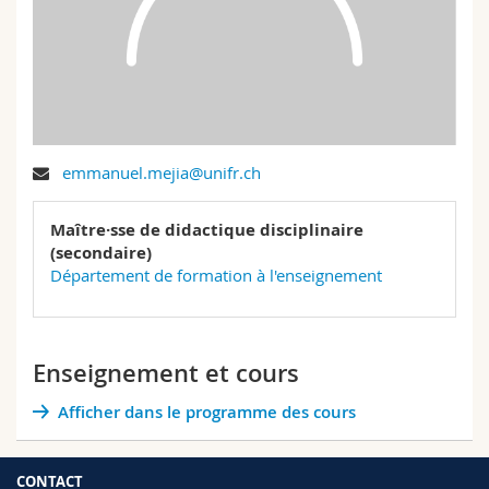
Sciences et médecine
Collaborateurs
Webmail
Interfacultaire
Doctorants
Programme des cours
MyUnifr
emmanuel.mejia@unifr.ch
Maître·sse de didactique disciplinaire
(secondaire)
Département de formation à l'enseignement
Enseignement et cours
Afficher dans le programme des cours
CONTACT