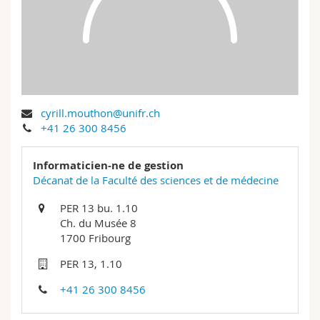
Sciences et médecine
Collaborateurs
Webmail
Interfacultaire
Doctorants
Programme des cours
MyUnifr
cyrill.mouthon@unifr.ch
+41 26 300 8456
Informaticien-ne de gestion
Décanat de la Faculté des sciences et de médecine
PER 13 bu. 1.10
Ch. du Musée 8
1700 Fribourg
PER 13, 1.10
+41 26 300 8456