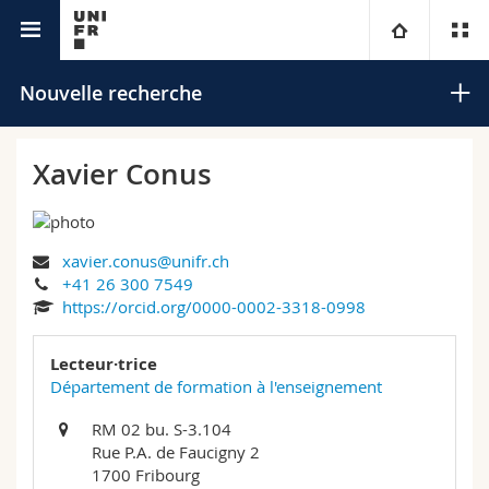
Annuaire de l'Université
Université
Nouvelle recherche
Facultés
Etudes
Xavier Conus
Vous êtes
Campus
Théologie
xavier.conus@unifr.ch
Recherche
Ressources
Droit
Futurs étudiants
Rechercher
+41 26 300 7549
https://orcid.org/0000-0002-3318-0998
Université
Sciences économiques et sociales et management
Etudiants
Annuaire du personnel
Recherche avancée
Lecteur·trice
Formation continue
Lettres et sciences humaines
Département de formation à l'enseignement
Médias
Plan d'accès
RM 02 bu. S-3.104
Sciences de l'éducation et de la formation
Chercheurs
Bibliothèques
Rue P.A. de Faucigny 2
1700 Fribourg