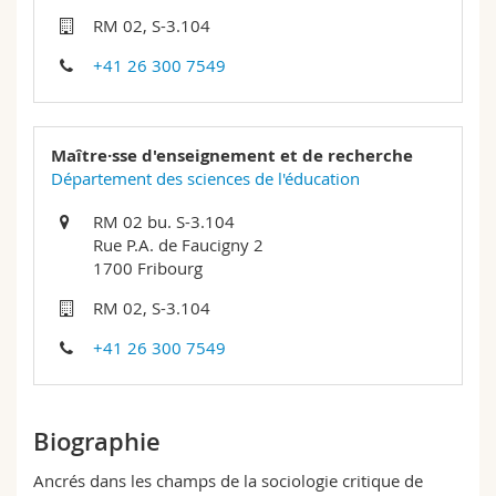
Sciences et médecine
Collaborateurs
Webmail
RM 02, S-3.104
+41 26 300 7549
Interfacultaire
Doctorants
Programme des cours
MyUnifr
Maître·sse d'enseignement et de recherche
Département des sciences de l'éducation
RM 02 bu. S-3.104
Rue P.A. de Faucigny 2
1700 Fribourg
RM 02, S-3.104
+41 26 300 7549
Biographie
Ancrés dans les champs de la sociologie critique de