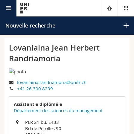
Annuaire de l'Université
Université
Nouvelle recherche
Facultés
Etudes
Lovaniaina Jean Herbert
Randriamoria
Vous êtes
Campus
Théologie
Recherche
Ressources
Droit
Futurs étudiants
Rechercher
lovaniaina.randriamoria@unifr.ch
+41 26 300 8299
Université
Sciences économiques et sociales et management
Etudiants
Annuaire du personnel
Recherche avancée
Assistant·e diplômé·e
Formation continue
Lettres et sciences humaines
Médias
Plan d'accès
Département des sciences du management
Sciences de l'éducation et de la formation
PER 21 bu. E433
Chercheurs
Bibliothèques
Bd de Pérolles 90