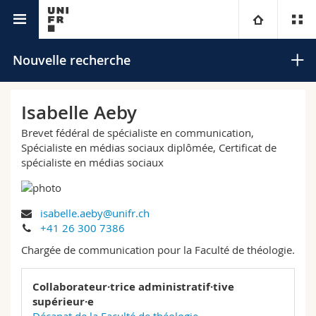
Annuaire de l'Université
Université
Nouvelle recherche
Facultés
Etudes
Isabelle Aeby
Brevet fédéral de spécialiste en communication,
Vous êtes
Campus
Théologie
Spécialiste en médias sociaux diplômée, Certificat de
spécialiste en médias sociaux
Recherche
Ressources
Droit
Futurs étudiants
Rechercher
Université
Sciences économiques et sociales et management
Etudiants
Annuaire du personnel
isabelle.aeby@unifr.ch
Recherche avancée
+41 26 300 7386
Formation continue
Lettres et sciences humaines
Chargée de communication pour la Faculté de théologie.
Médias
Plan d'accès
Collaborateur·trice administratif·tive
Sciences de l'éducation et de la formation
Chercheurs
Bibliothèques
supérieur·e