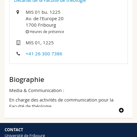
Décanat de la Faculté de théologie
Sciences et médecine
Collaborateurs
Webmail
MIS 01 bu. 1225
Av. de l'Europe 20
Interfacultaire
Doctorants
Programme des cours
1700 Fribourg
Heures de présence
MyUnifr
MIS 01, 1225
+41 26 300 7386
Biographie
Media & Communication :
En charge des activités de communication pour la
Faculté de théologie.
CONTACT
Université de Fribourg