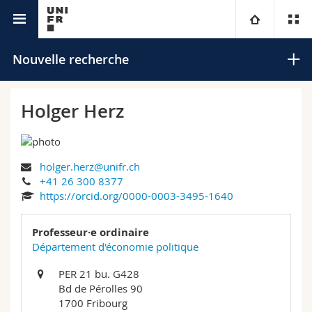
Annuaire de l'Université
Université
Nouvelle recherche
Facultés
Etudes
Holger Herz
Vous êtes
Campus
Théologie
holger.herz@unifr.ch
Recherche
Ressources
Droit
Futurs étudiants
Rechercher
+41 26 300 8377
https://orcid.org/0000-0003-3495-1640
Université
Sciences économiques et sociales et management
Etudiants
Annuaire du personnel
Recherche avancée
Professeur·e ordinaire
Formation continue
Lettres et sciences humaines
Département d'économie politique
Médias
Plan d'accès
PER 21 bu. G428
Sciences de l'éducation et de la formation
Chercheurs
Bibliothèques
Bd de Pérolles 90
1700 Fribourg