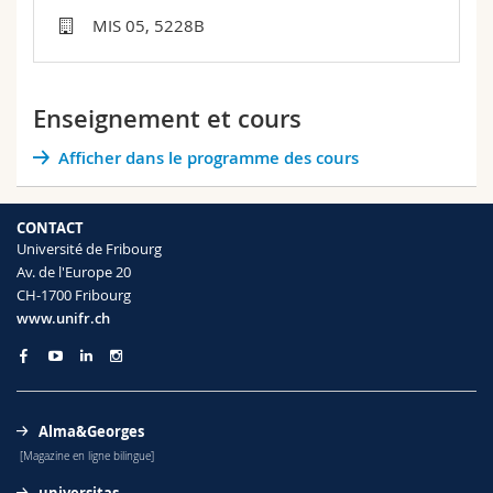
Sciences et médecine
Collaborateurs
Webmail
MIS 05, 5228B
Interfacultaire
Doctorants
Programme des cours
Enseignement et cours
MyUnifr
Afficher dans le programme des cours
CONTACT
Université de Fribourg
Av. de l'Europe 20
CH-1700 Fribourg
www.unifr.ch
Alma&Georges
[Magazine en ligne bilingue]