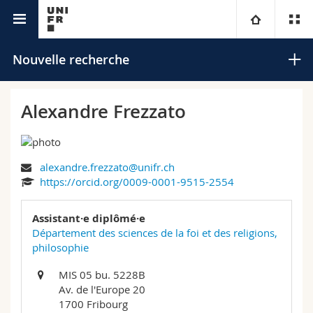
Annuaire de l'Université
Université
Nouvelle recherche
Facultés
Etudes
Alexandre Frezzato
Vous êtes
Campus
Théologie
alexandre.frezzato@unifr.ch
Recherche
Ressources
Droit
Futurs étudiants
Rechercher
https://orcid.org/0009-0001-9515-2554
Université
Sciences économiques et sociales et management
Etudiants
Annuaire du personnel
Assistant·e diplômé·e
Recherche avancée
Département des sciences de la foi et des religions,
Formation continue
Lettres et sciences humaines
philosophie
Médias
Plan d'accès
MIS 05 bu. 5228B
Sciences de l'éducation et de la formation
Chercheurs
Bibliothèques
Av. de l'Europe 20
1700 Fribourg