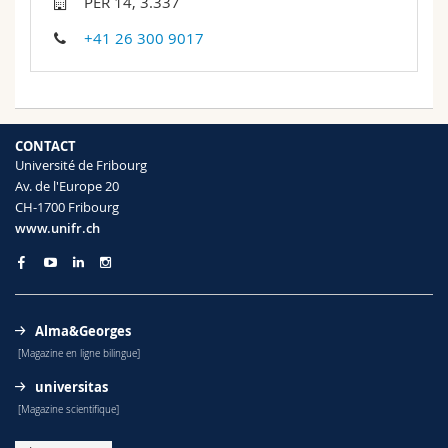
PER 14, 3.337
Sciences et médecine
Collaborateurs
Webmail
+41 26 300 9017
Interfacultaire
Doctorants
Programme des cours
MyUnifr
CONTACT
Université de Fribourg
Av. de l'Europe 20
CH-1700 Fribourg
www.unifr.ch
Alma&Georges
[Magazine en ligne bilingue]
universitas
[Magazine scientifique]