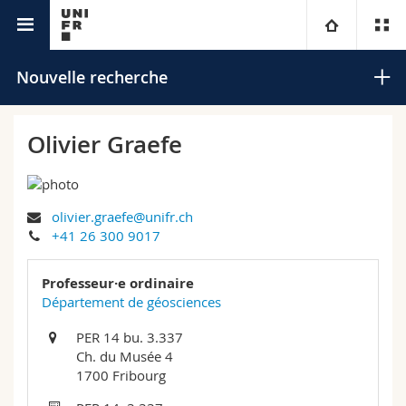
Annuaire de l'Université
Université
Nouvelle recherche
Facultés
Etudes
Olivier Graefe
Vous êtes
Campus
Théologie
olivier.graefe@unifr.ch
Recherche
Ressources
Droit
Futurs étudiants
Rechercher
+41 26 300 9017
Université
Sciences économiques et sociales et management
Etudiants
Annuaire du personnel
Professeur·e ordinaire
Recherche avancée
Département de géosciences
Formation continue
Lettres et sciences humaines
Médias
Plan d'accès
PER 14 bu. 3.337
Ch. du Musée 4
Sciences de l'éducation et de la formation
Chercheurs
Bibliothèques
1700 Fribourg