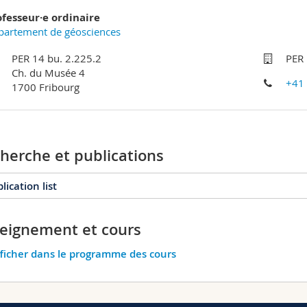
ofesseur·e ordinaire
partement de géosciences
PER 14 bu. 2.225.2
PER 
Ch. du Musée 4
+41
1700 Fribourg
herche et publications
lication list
eignement et cours
026
2025
2024
2023
2022
2021
ficher dans le programme des cours
016
2015
2014
2013
2012
2011
006
2005
2004
2003
2002
2001