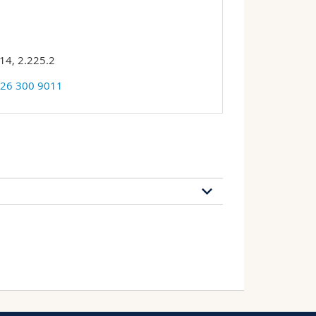
14, 2.225.2
 26 300 9011
164 publications
2020
2019
2018
2017
2010
2009
2008
2007
2000