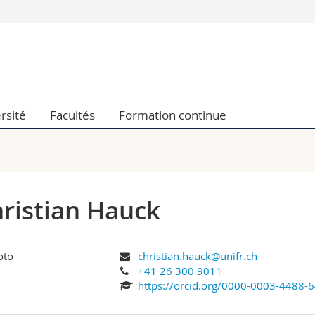
Vous êtes
Futurs étudia
Etudiants
conomiques et sociales et management
Médias
rsité
Facultés
Formation continue
 sciences humaines
Chercheurs
 l'éducation et de la formation
Collaborateu
t médecine
Doctorants
aire
ristian Hauck
christian.hauck@unifr.ch
+41 26 300 9011
https://orcid.org/0000-0003-4488-