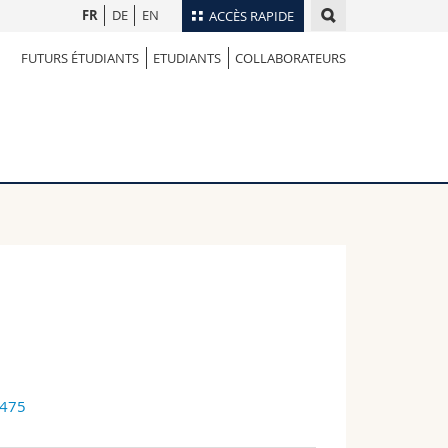
FR
DE
EN
ACCÈS RAPIDE
FUTURS ÉTUDIANTS
ETUDIANTS
COLLABORATEURS
Annuaire du personnel
Plan d'accès
nts
Bibliothèques
Webmail
rs
Programme des cours
MyUnifr
6475