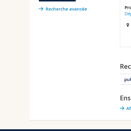
Pr
Recherche avancée
Dé
Rec
pub
Ens
2
Af
2
2