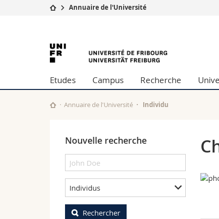
Annuaire de l'Université
Université
Facultés
University
Etudes
Théologie
Campus
Droit
of
Recherche
Sciences é
Etudes
Campus
Recherche
Unive
Université
Lettres et
Fribourg
Formation continue
Sciences de
Sciences e
Annuaire de l'Université
Individu
Interfacult
Nouvelle recherche
Ch
Individus
Rechercher