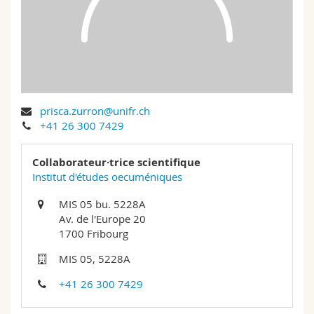
Sciences et médecine
Collaborateurs
Webmail
Interfacultaire
Doctorants
Programme des cours
MyUnifr
prisca.zurron@unifr.ch
+41 26 300 7429
Collaborateur·trice scientifique
Institut d'études oecuméniques
MIS 05 bu. 5228A
Av. de l'Europe 20
1700 Fribourg
MIS 05, 5228A
+41 26 300 7429