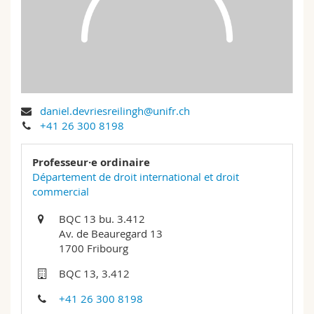
Sciences et médecine
Collaborateurs
Webmail
Interfacultaire
Doctorants
Programme des cours
MyUnifr
daniel.devriesreilingh@unifr.ch
+41 26 300 8198
Professeur·e ordinaire
Département de droit international et droit
commercial
BQC 13 bu. 3.412
Av. de Beauregard 13
1700 Fribourg
BQC 13, 3.412
+41 26 300 8198