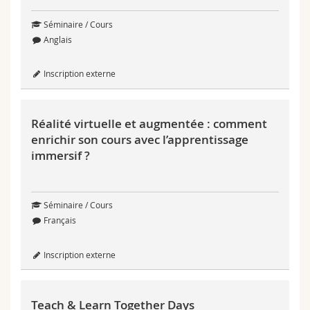
Séminaire / Cours
Afficher uniquement les inscriptions ouvertes
Anglais
Chercher
Inscription externe
Réinitialiser
Réalité virtuelle et augmentée : comment
enrichir son cours avec l’apprentissage
immersif ?
Séminaire / Cours
Français
Inscription externe
Teach & Learn Together Days