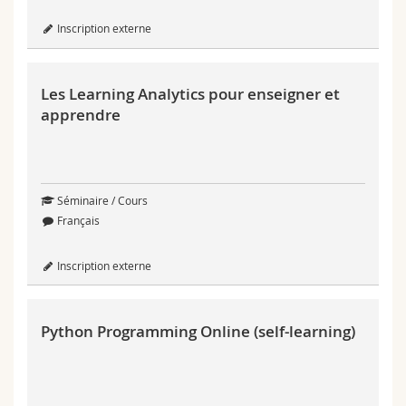
Sciences et médecine
Collaborateurs
Webmail
Inscription externe
Interfacultaire
Doctorants
Programme des cours
Langue
Les Learning Analytics pour enseigner et
MyUnifr
apprendre
Séminaire / Cours
Période de cours
Français
du
Inscription externe
au
Format
Python Programming Online (self-learning)