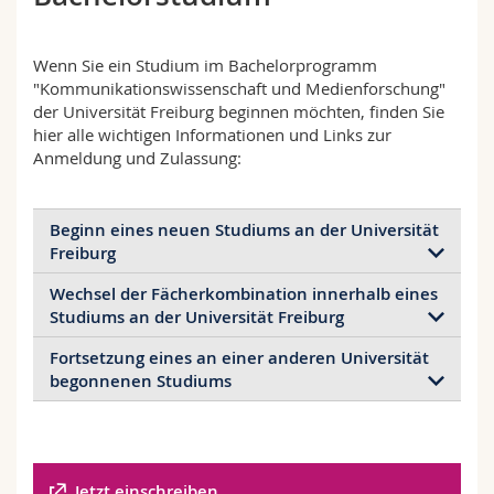
Sciences et médecine
Collaborateurs
Webmail
Wenn Sie ein Studium im Bachelorprogramm
Interfacultaire
Doctorants
Programme des cours
"Kommunikationswissenschaft und Medienforschung"
der Universität Freiburg beginnen möchten, finden Sie
hier alle wichtigen Informationen und Links zur
MyUnifr
Anmeldung und Zulassung:
Beginn eines neuen Studiums an der Universität
Freiburg
Wechsel der Fächerkombination innerhalb eines
Wer sein Studium an der Universität Freiburg
Studiums an der Universität Freiburg
beginnen möchte bzw. von einer anderen
Universität nach Freiburg wechselt, muss sich über
Fortsetzung eines an einer anderen Universität
Studierende der Universität Freiburg, die während
die Website der
Dienststelle für Zulassung und
begonnenen Studiums
des Studiums ihre Fächerkombination wechseln
Einschreibung
anmelden. Die genauen
wollen, benutzen dazu die Website
MyUnifr
.
Anmeldetermine sowie Angaben zu den
Wer an einer anderen Universität ein Studium der
Zulassungsbedingungen zum Studium,
Kommunikationswissenschaft begonnen hat und
insbesondere für Inhaber/innen eines
sein Studium in Freiburg fortsetzen möchte, sollte
ausländischen Diploms, und zu den aktuellen
Jetzt einschreiben