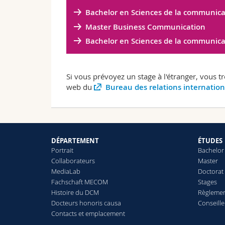
Bachelor en Sciences de la communica
Master Business Communication
Bachelor en Sciences de la communica
Si vous prévoyez un stage à l'étranger, vous t
web du
Bureau des relations internation
DÉPARTEMENT
ÉTUDES
Portrait
Bachelor
Collaborateurs
Master
MediaLab
Doctorat
Fachschaft MECOM
Stages
Histoire du DCM
Règlemen
Docteurs honoris causa
Conseill
Contacts et emplacement