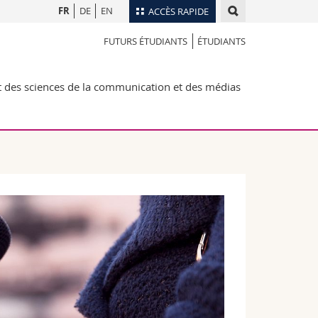
FR
DE
EN
ACCÈS RAPIDE
FUTURS ÉTUDIANTS
ÉTUDIANTS
Annuaire du personnel
Plan d'accès
nts
des sciences de la communication et des médias
Bibliothèques
Webmail
rs
Programme des cours
MyUnifr