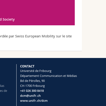
 Society
ordée par Swiss European Mobility sur le site
CONTACT
Université de Fribourg
Département Communication et Médias
Bd de Pérolles, 90
dias
CH-1700 Fribourg
es de
+41 026 300 8418
dcm@unifr.ch
www.unifr.ch/dcm