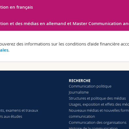
tion en français
tion et des médias en allemand et Master Communication and
rouverez des informations sur les conditions d'aide financière acc
ales
.
RECHERCHE
Communication politique
Journalisme
Structures et politique des médias
Usages, exposition et effets des mé
ts, examens et travaux
Nouveaux médias et nouvelles form
ers aux études
communication
Communication des organisations
Histoire de la communication