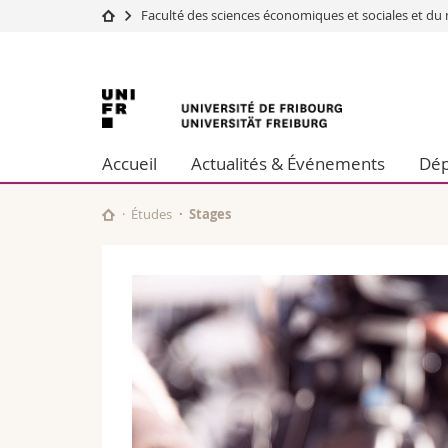
Faculté des sciences économiques et sociales et 
Université
Facultés
Université
Etudes
Théologie
Campus
Droit
de
Recherche
Sciences é
Accueil
Actualités & Événements
Dép
Université
Lettres et
Fribourg
Formation continue
Sciences de
Sciences e
Études
Stages
Interfacult