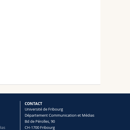
CONTACT
Université de Fribourg
Département Communication et Médias
Bd de Pérolles, 90
dias
CH-1700 Fribourg