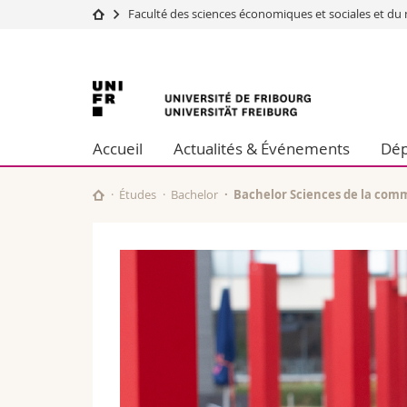
Faculté des sciences économiques et sociales et 
Université
Facultés
Université
Etudes
Théologie
Campus
Droit
de
Recherche
Sciences é
Accueil
Actualités & Événements
Dép
Université
Lettres et
Fribourg
Formation continue
Sciences de
Sciences e
Études
Bachelor
Bachelor Sciences de la com
Interfacult