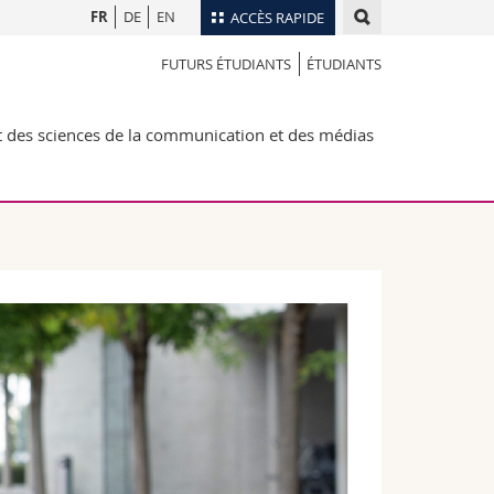
FR
DE
EN
ACCÈS RAPIDE
FUTURS ÉTUDIANTS
ÉTUDIANTS
Annuaire du personnel
Plan d'accès
nts
des sciences de la communication et des médias
Bibliothèques
Webmail
rs
Programme des cours
MyUnifr