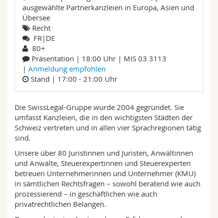
Math.-Nat. und Med. Fak.
Mitarbeitende
ausgewählte Partnerkanzleien in Europa, Asien und
Webmail
Übersee
Recht
Interfakultär
Doktorierende
Vorlesungsverzeichnis
FR|DE
80+
Präsentation | 18:00 Uhr | MIS 03 3113
MyUnifr
|
Anmeldung empfohlen
Stand | 17:00 - 21:00 Uhr
Die SwissLegal-Gruppe wurde 2004 gegründet. Sie
umfasst Kanzleien, die in den wichtigsten Städten der
Schweiz vertreten und in allen vier Sprachregionen tätig
sind.
Unsere über 80 Juristinnen und Juristen, Anwältinnen
und Anwälte, Steuerexpertinnen und Steuerexperten
betreuen Unternehmerinnen und Unternehmer (KMU)
in sämtlichen Rechtsfragen – sowohl beratend wie auch
prozessierend – in geschäftlichen wie auch
privatrechtlichen Belangen.