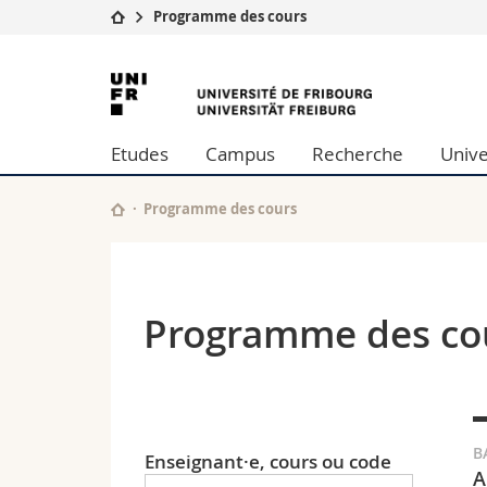
Programme des cours
Université
Facultés
Université
Etudes
Théologie
de
Campus
Droit
Etudes
Campus
Recherche
Unive
Recherche
Sciences é
Fribourg
Université
Lettres et
Formation continue
Sciences de
Programme des cours
Sciences e
Interfacult
Programme des co
B
Enseignant·e, cours ou code
A