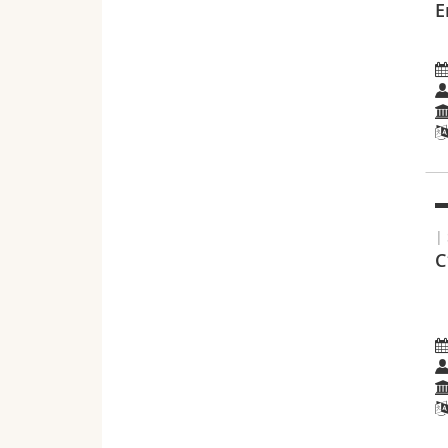
E
|
C