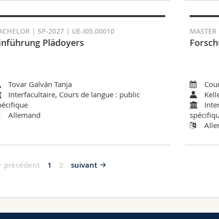
ACHELOR | SP-2027 | UE-I05.00010
MASTER |
inführung Plädoyers
Forsc
Tovar Galván Tanja
Cour
Interfacultaire, Cours de langue : public
Kell
pécifique
Inte
Allemand
spécifiq
All
précédent
1
2
suivant