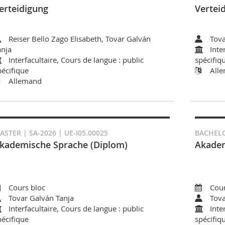
erteidigung
Vertei
Reiser Bello Zago Elisabeth, Tovar Galván
Tova
anja
Inte
Interfacultaire, Cours de langue : public
spécifiq
pécifique
All
Allemand
ASTER | SA-2026 | UE-I05.00025
BACHELOR
kademische Sprache (Diplom)
Akadem
Cours bloc
Cour
Tovar Galván Tanja
Tova
Interfacultaire, Cours de langue : public
Inte
pécifique
spécifiq