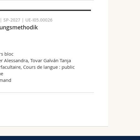
 SP-2027 | UE-I05.00026
hungsmethodik
s bloc
er Alessandra, Tovar Galván Tanja
rfacultaire, Cours de langue : public
ue
emand