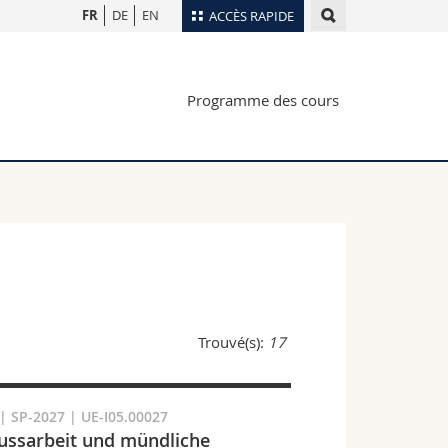
FR
DE
EN
ACCÈS RAPIDE
Annuaire du personnel
Programme des cours
Plan d'accès
nts
Bibliothèques
Webmail
rs
Programme des cours
MyUnifr
Trouvé(s):
17
 SP-2027 | UE-I05.00027
ussarbeit und mündliche