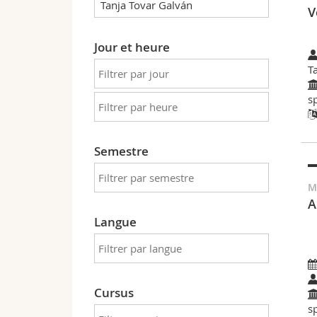
V
Jour et heure
T
s
Semestre
M
A
Langue
Cursus
s