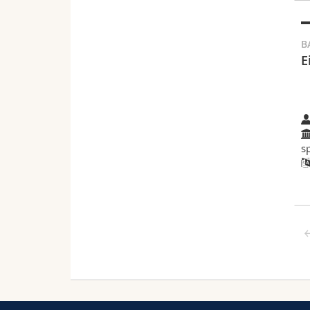
B
E
s