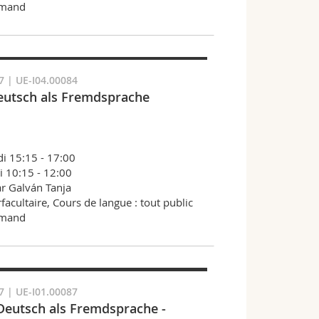
emand
7 | UE-I04.00084
eutsch als Fremdsprache
i 15:15 - 17:00
i 10:15 - 12:00
r Galván Tanja
rfacultaire, Cours de langue : tout public
emand
7 | UE-I01.00087
Deutsch als Fremdsprache -