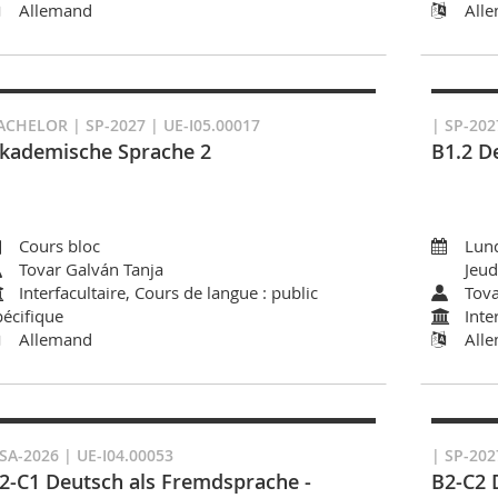
Allemand
All
ACHELOR | SP-2027 | UE-I05.00017
| SP-202
kademische Sprache 2
B1.2 D
Cours bloc
Lund
Tovar Galván Tanja
Jeud
Interfacultaire, Cours de langue : public
Tova
pécifique
Inte
Allemand
All
 SA-2026 | UE-I04.00053
| SP-202
2-C1 Deutsch als Fremdsprache -
B2-C2 