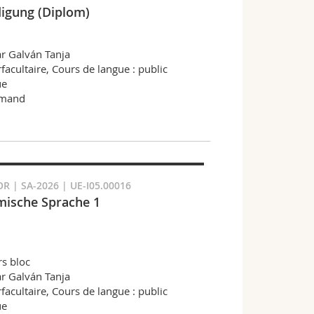
digung (Diplom)
r Galván Tanja
rfacultaire, Cours de langue : public
ue
emand
 | SA-2026 | UE-I05.00016
ische Sprache 1
s bloc
r Galván Tanja
rfacultaire, Cours de langue : public
ue