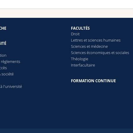
CHE
FACULTÉS
Droit
Lettres et sciences humaines
ITÉ
Sciences et médecine
Sciences économiques et sociales
tion
Théologie
t règlements
Interfacultaire
ccès
 société
FORMATION CONTINUE
 à l'université