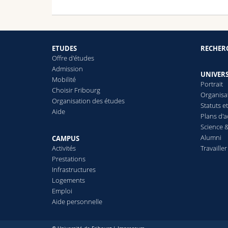
ETUDES
RECHER
Offre d'études
Admission
UNIVERS
Mobilité
Portrait
Choisir Fribourg
Organisa
Organisation des études
Statuts e
Aide
Plans d'a
Science &
Alumni
CAMPUS
Activités
Travailler
Prestations
Infrastructures
Logements
Emploi
Aide personnelle