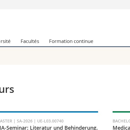
Vous êtes
Futurs étudia
Etudiants
rsité
Facultés
Formation continue
conomiques et sociales et management
Médias
 sciences humaines
Chercheurs
 l'éducation et de la formation
Collaborateu
t médecine
Doctorants
aire
urs
ASTER | SA-2026 | UE-L03.00740
BACHELO
A-Seminar: Literatur und Behinderung.
Medica