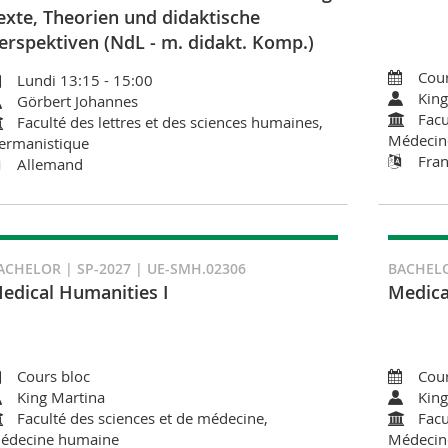
exte, Theorien und didaktische
erspektiven (NdL - m. didakt. Komp.)
Cour
Lundi 13:15 - 15:00
King
Görbert Johannes
Facu
Faculté des lettres et des sciences humaines,
Médecin
ermanistique
Fran
Allemand
ACHELOR | SP-2027 | UE-SMH.02306
BACHELO
edical Humanities I
Medica
Cours bloc
Cour
King Martina
King
Faculté des sciences et de médecine,
Facu
édecine humaine
Médecin