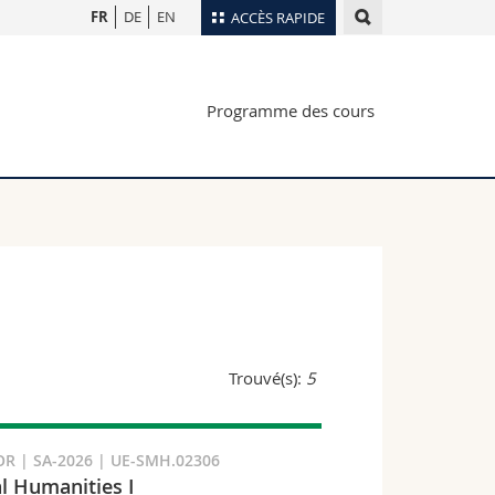
FR
DE
EN
ACCÈS RAPIDE
Annuaire du personnel
Programme des cours
Plan d'accès
nts
Bibliothèques
Webmail
rs
Programme des cours
MyUnifr
Trouvé(s):
5
R | SA-2026 | UE-SMH.02306
l Humanities I