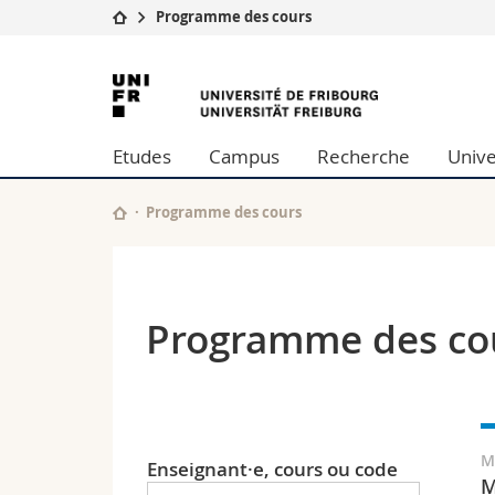
Programme des cours
Université
Facultés
Université
Etudes
Théologie
de
Campus
Droit
Etudes
Campus
Recherche
Unive
Recherche
Sciences é
Fribourg
Université
Lettres et
Formation continue
Sciences de
Programme des cours
Sciences e
Interfacult
Programme des co
M
Enseignant·e, cours ou code
M