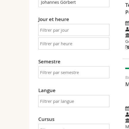
T
P
Jour et heure
G
Semestre
B
M
Langue
Cursus
M