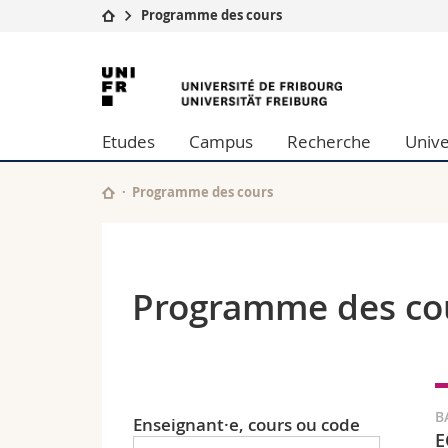
Programme des cours
Université
Facultés
Université
Etudes
Théologie
de
Campus
Droit
Etudes
Campus
Recherche
Unive
Recherche
Sciences é
Fribourg
Université
Lettres et
Formation continue
Sciences de
Programme des cours
Sciences e
Interfacult
Programme des co
B
Enseignant·e, cours ou code
E