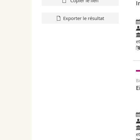
Copier le lien
I
Exporter le résultat
e
B
E
e