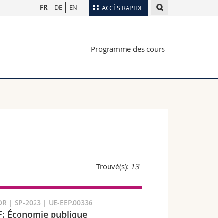
FR
DE
EN
ACCÈS RAPIDE
Annuaire du personnel
Programme des cours
Plan d'accès
nts
Bibliothèques
Webmail
rs
Programme des cours
MyUnifr
Trouvé(s):
13
R | SP-2023 | UE-EEP.00336
: Économie publique