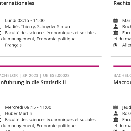
nternationales
Rechts
Lundi 08:15 - 11:00
Mard
Madiès Thierry, Schnyder Simon
Büc
Faculté des sciences économiques et sociales
Facu
t du management, Economie politique
et du ma
Français
All
ACHELOR | SP-2023 | UE-ESE.00028
BACHELO
inführung in die Statistik II
Macroé
Mercredi 08:15 - 11:00
Jeud
Huber Martin
Ross
Faculté des sciences économiques et sociales
Facu
t du management, Economie politique
et du ma