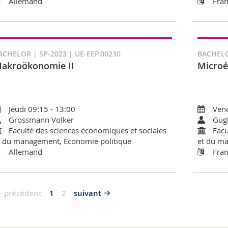
Allemand
Fran
ACHELOR | SP-2023 | UE-EEP.00230
BACHELO
akroökonomie II
Microé
Jeudi 09:15 - 13:00
Vend
Grossmann Volker
Gugl
Faculté des sciences économiques et sociales
Facu
t du management, Economie politique
et du ma
Allemand
Fran
précédent
1
2
suivant