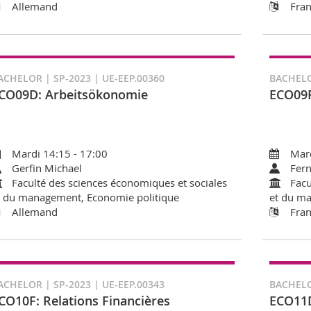
Allemand
Fran
ACHELOR | SP-2023 | UE-EEP.00360
BACHELO
CO09D: Arbeitsökonomie
ECO09F
Mardi 14:15 - 17:00
Mard
Gerfin Michael
Fer
Faculté des sciences économiques et sociales
Facu
t du management, Economie politique
et du ma
Allemand
Fran
ACHELOR | SP-2023 | UE-EEP.00343
BACHELO
CO10F: Relations Financières
ECO11D