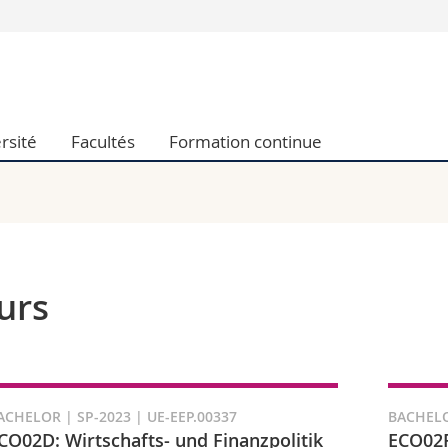
Vous êtes
Futurs étudia
Etudiants
rsité
Facultés
Formation continue
conomiques et sociales et management
Médias
 sciences humaines
Chercheurs
 l'éducation et de la formation
Collaborateu
t médecine
Doctorants
aire
urs
ACHELOR | SP-2023 | UE-EEP.00337
BACHELO
CO02D: Wirtschafts- und Finanzpolitik
ECO02F