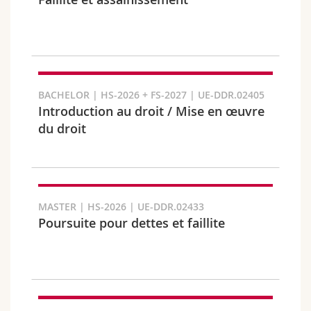
Math.-Nat. und Med. Fak.
Mitarbeitende
Webmail
Interfakultär
Doktorierende
Vorlesungsverzeichnis
Semester
MyUnifr
BACHELOR | HS-2026 + FS-2027 | UE-DDR.02405
Introduction au droit / Mise en œuvre
du droit
Sprachen
MASTER | HS-2026 | UE-DDR.02433
Poursuite pour dettes et faillite
Kursus