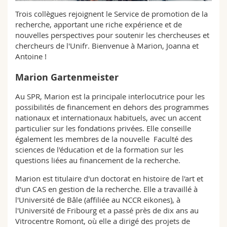
Sciences et médecine
Collaborateurs
Webmail
Trois collègues rejoignent le Service de promotion de la
recherche, apportant une riche expérience et de
Interfacultaire
Doctorants
nouvelles perspectives pour soutenir les chercheuses et
Programme des cours
chercheurs de l'Unifr. Bienvenue à Marion, Joanna et
Antoine !
MyUnifr
Marion Gartenmeister
Au SPR, Marion est la principale interlocutrice pour les
possibilités de financement en dehors des programmes
nationaux et internationaux habituels, avec un accent
particulier sur les fondations privées. Elle conseille
également les membres de la nouvelle Faculté des
sciences de l'éducation et de la formation sur les
questions liées au financement de la recherche.
Marion est titulaire d'un doctorat en histoire de l'art et
d'un CAS en gestion de la recherche. Elle a travaillé à
l'Université de Bâle (affiliée au NCCR eikones), à
l'Université de Fribourg et a passé près de dix ans au
Vitrocentre Romont, où elle a dirigé des projets de