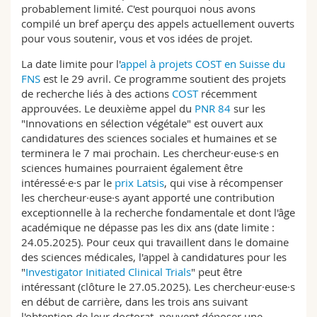
probablement limité. C'est pourquoi nous avons
Sciences et médecine
Collaborateurs
Webmail
compilé un bref aperçu des appels actuellement ouverts
pour vous soutenir, vous et vos idées de projet.
Interfacultaire
Doctorants
Programme des cours
La date limite pour l'
appel à projets COST en Suisse du
FNS
est le 29 avril. Ce programme soutient des projets
MyUnifr
de recherche liés à des actions
COST
récemment
approuvées. Le deuxième appel du
PNR 84
sur les
"Innovations en sélection végétale" est ouvert aux
candidatures des sciences sociales et humaines et se
terminera le 7 mai prochain. Les chercheur·euse·s en
sciences humaines pourraient également être
intéressé·e·s par le
prix Latsis
, qui vise à récompenser
les chercheur·euse·s ayant apporté une contribution
exceptionnelle à la recherche fondamentale et dont l'âge
académique ne dépasse pas les dix ans (date limite :
24.05.2025). Pour ceux qui travaillent dans le domaine
des sciences médicales, l'appel à candidatures pour les
"
Investigator Initiated Clinical Trials
" peut être
intéressant (clôture le 27.05.2025). Les chercheur·euse·s
en début de carrière, dans les trois ans suivant
l'obtention de leur doctorat, peuvent déposer une