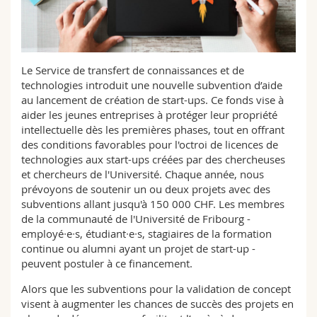
Sciences et médecine
Collaborateurs
Webmail
Interfacultaire
Doctorants
Programme des cours
Le Service de transfert de connaissances et de
technologies introduit une nouvelle subvention d’aide
MyUnifr
au lancement de création de start-ups. Ce fonds vise à
aider les jeunes entreprises à protéger leur propriété
intellectuelle dès les premières phases, tout en offrant
des conditions favorables pour l'octroi de licences de
technologies aux start-ups créées par des chercheuses
et chercheurs de l'Université. Chaque année, nous
prévoyons de soutenir un ou deux projets avec des
subventions allant jusqu'à 150 000 CHF. Les membres
de la communauté de l'Université de Fribourg -
employé∙e∙s, étudiant∙e∙s, stagiaires de la formation
continue ou alumni ayant un projet de start-up -
peuvent postuler à ce financement.
Alors que les subventions pour la validation de concept
visent à augmenter les chances de succès des projets en