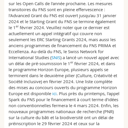
sur les Open Calls de l'année prochaine. Les mesures
Sciences et médecine
Collaborateurs
Webmail
transitoires du FNS sont en pleine effervescence :
l'Advanced Grant du FNS est ouvert jusqu'au 31 janvier
Interfacultaire
Doctorants
Programme des cours
2024 et le Starting Grant du FNS se termine également
er
le 1
février 2024. Veuillez noter que ce dernier est
actuellement un appel intégratif qui couvre non
MyUnifr
seulement les ERC Starting Grants 2024, mais aussi les
anciens programmes de financement du FNS PRIMA et
Eccellenza. Au-delà du FNS, le Swiss Network for
International Studies (
SNIS
) a lancé un nouvel appel avec
er
un délai de pré-soumission le 1
février 2024, et dans
le programme Horizon Europe, plusieurs appels se
terminent dans le deuxième pilier (Culture, Créativité et
Société Inclusive) en février 2024. Une liste complète
des mises au concours ouverts du programme Horizon
Europe est disponible
ici
. Plus près du printemps, l'appel
Spark du FNS pour le financement à court terme d'idées
non conventionnelles fermera le 4 mars 2024. Enfin, les
nouveaux programmes nationaux de recherche (PNR)
sur la culture du bâti et la biodiversité ont un délai de
préinscription le 29 février 2024 et ceux sur la