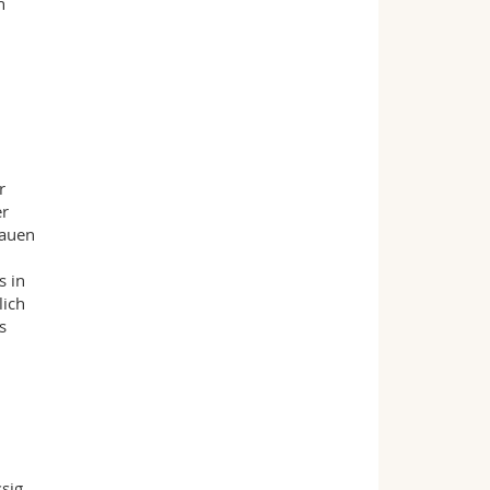
n
r
er
rauen
s in
lich
s
sig