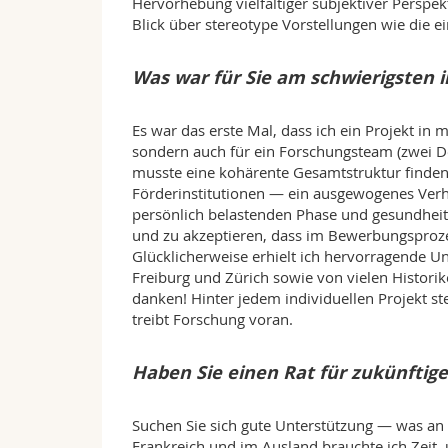
Hervorhebung vielfältiger subjektiver Perspek
Blick über stereotype Vorstellungen wie die e
Was war für Sie am schwierigsten
Es war das erste Mal, dass ich ein Projekt in
sondern auch für ein Forschungsteam (zwei Do
musste eine kohärente Gesamtstruktur finden
Förderinstitutionen — ein ausgewogenes Verh
persönlich belastenden Phase und gesundheitl
und zu akzeptieren, dass im Bewerbungsprozes
Glücklicherweise erhielt ich hervorragende U
Freiburg und Zürich sowie von vielen Historik
danken! Hinter jedem individuellen Projekt st
treibt Forschung voran.
Haben Sie einen Rat für zukünftig
Suchen Sie sich gute Unterstützung — was an s
Frankreich und im Ausland brauchte ich Zeit,