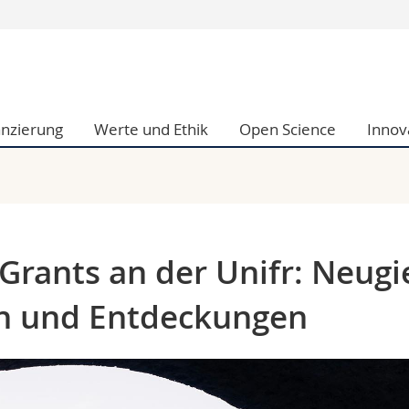
Informationen 
k.
Studieninteressier
aftliche Fak.
Studierende
anzierung
Werte und Ethik
Open Science
Innov
d Sozialwissenschaftliche Fak.
Medien
Fak.
Forschende
ungs- und Bildungswissenschaften
Mitarbeitende
 Med. Fak.
Doktorierende
 Grants an der Unifr: Neugi
n und Entdeckungen