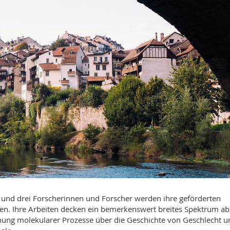
, und drei Forscherinnen und Forscher werden ihre geförderten
arten. Ihre Arbeiten decken ein bemerkenswert breites Spektrum a
ung molekularer Prozesse über die Geschichte von Geschlecht u