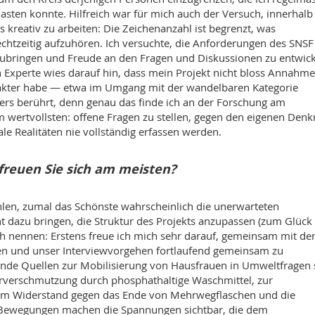
sten konnte. Hilfreich war für mich auch der Versuch, innerhalb
kreativ zu arbeiten: Die Zeichenanzahl ist begrenzt, was
rechtzeitig aufzuhören. Ich versuchte, die Anforderungen des SNSF
nzubringen und Freude an den Fragen und Diskussionen zu entwick
in Experte wies darauf hin, dass mein Projekt nicht bloss Annahm
rakter habe — etwa im Umgang mit der wandelbaren Kategorie
ers berührt, denn genau das finde ich an der Forschung am
wertvollsten: offene Fragen zu stellen, gegen den eigenen Denk
e Realitäten nie vollständig erfassen werden.
 freuen Sie sich am meisten?
hlen, zumal das Schönste wahrscheinlich die unerwarteten
t dazu bringen, die Struktur des Projekts anzupassen (zum Glück 
ch nennen: Erstens freue ich mich sehr darauf, gemeinsam mit d
ren und unser Interviewvorgehen fortlaufend gemeinsam zu
nende Quellen zur Mobilisierung von Hausfrauen in Umweltfragen 
rverschmutzung durch phosphathaltige Waschmittel, zur
h im Widerstand gegen das Ende von Mehrwegflaschen und die
 Bewegungen machen die Spannungen sichtbar, die dem