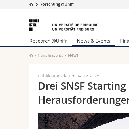
Forschung @Unifr
Universität
Fakultäten
Universität
Studium
Theologische Fa
Freiburg
Campus
Rechtswissensch
Research @Unifr
News & Events
Fin
Forschung
Wirtschafts- un
Universität
Philosophische 
Weiterbildung
Fak. für Erzieh
News & Events
News
Math.-Nat. und
Interfakultär
Publikationsdatum 04.12.2025
Drei SNSF Starting
Herausforderunge