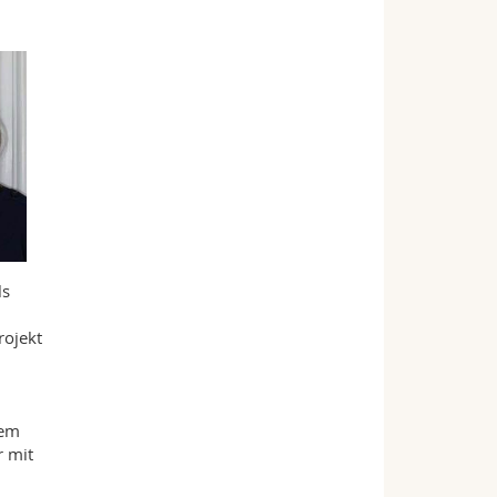
ls
rojekt
hem
r mit