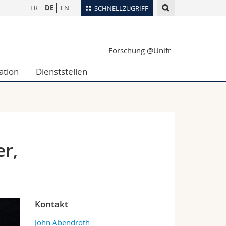
FR
DE
EN
SCHNELLZUGRIFF
für
Personenverzeichnis
Forschung @Unifr
Ortsplan
te
Bibliotheken
ation
Dienststellen
Webmail
Vorlesungsverzeichnis
MyUnifr
er,
Kontakt
John Abendroth