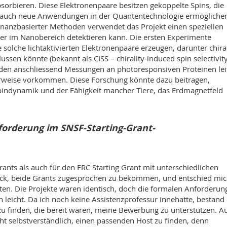
orbieren. Diese Elektronenpaare besitzen gekoppelte Spins, die
ls auch neue Anwendungen in der Quantentechnologie ermögliche
nanzbasierter Methoden verwendet das Projekt einen speziellen
er im Nanobereich detektieren kann. Die ersten Experimente
solche lichtaktivierten Elektronenpaare erzeugen, darunter chira
ussen könnte (bekannt als CISS – chirality-induced spin selectivity
den anschliessend Messungen an photoresponsiven Proteinen lei
erweise vorkommen. Diese Forschung könnte dazu beitragen,
ndynamik und der Fähigkeit mancher Tiere, das Erdmagnetfeld
forderung im SNSF-Starting-Grant-
ants als auch für den ERC Starting Grant mit unterschiedlichen
lück, beide Grants zugesprochen zu bekommen, und entschied mic
ten. Die Projekte waren identisch, doch die formalen Anforderun
 leicht. Da ich noch keine Assistenzprofessur innehatte, bestand 
 zu finden, die bereit waren, meine Bewerbung zu unterstützen. A
cht selbstverständlich, einen passenden Host zu finden, denn