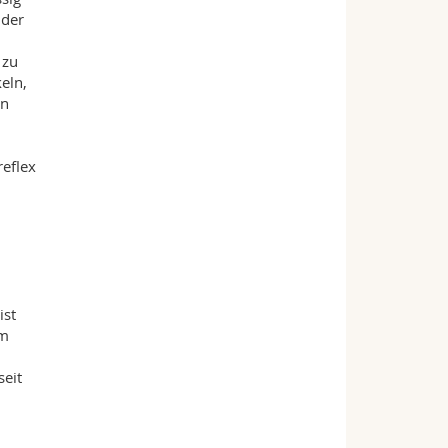
 der
 zu
eln,
en
reflex
ist
em
seit