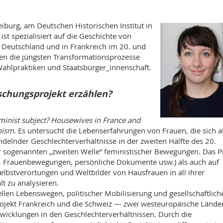
iburg, am Deutschen Historischen Institut in
 ist spezialisiert auf die Geschichte von
 Deutschland und in Frankreich im 20. und
hen die jüngsten Transformationsprozesse
Wahlpraktiken und Staatsbürger_innenschaft.
schungsprojekt erzählen?
minist subject? Housewives in France and
nism
. Es untersucht die Lebenserfahrungen von Frauen, die sich a
ndelnder Geschlechterverhältnisse in der zweiten Hälfte des 20.
 sogenannten „zweiten Welle“ feministischer Bewegungen. Das P
en, Frauenbewegungen, persönliche Dokumente usw.) als auch auf
elbstverortungen und Weltbilder von Hausfrauen in all ihrer
lt zu analysieren.
len Lebenswegen, politischer Mobilisierung und gesellschaftlic
rojekt Frankreich und die Schweiz — zwei westeuropäische Lände
twicklungen in den Geschlechterverhältnissen. Durch die