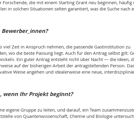
Forschende, die mit einem Starting Grant neu beginnen, häufig 
llen in solchen Situationen selten garantiert, was die Suche nach e
e Bewerber_innen?
s viel Zeit in Anspruch nehmen, die passende Gastinstitution zu
n, wo die beste Passung liegt. Auch für den Antrag selbst gilt: 
ickeln. Ein guter Antrag entsteht nicht über Nacht — die Ideen, d
weise auf der bisherigen Arbeit der antragstellenden Person. Da
ovative Weise angehen und idealerweise eine neue, interdisziplinä
, wenn Ihr Projekt beginnt?
eine eigene Gruppe zu leiten, und darauf, ein Team zusammenzuste
tstelle von Quantenwissenschaft, Chemie und Biologie untersuch