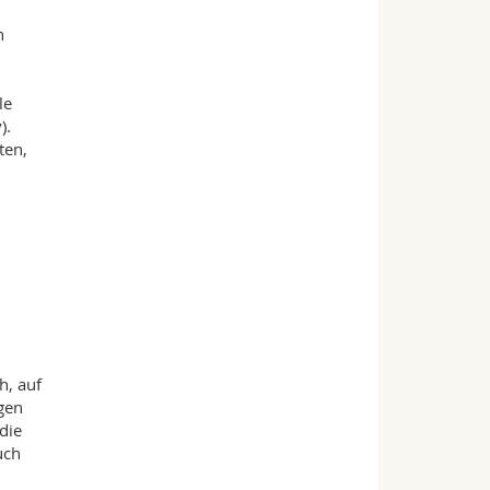
n
le
).
ten,
h, auf
gen
die
uch