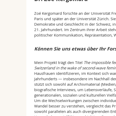
Zoé Kergomard forschte an der Universität Fre
Paris und später an der Universität Zürich. Sie
Demokratie und Geschlecht in der Schweiz, in
21. Jahrhundert. Im Zentrum ihrer Arbeit ste
politischer Kommunikation, Repräsentation, 
Können Sie uns etwas über Ihr For
Mein Projekt trägt den Titel
The impossible fe
Switzerland in the wake of second-wave femi
Hausfrauen identifizieren, im Kontext sich wa
Jahrhunderts — insbesondere im Nachhall der
stützt sich sowohl auf Archivmaterial (Medi
biografische Interviews, um Lebensverläufe, S
generationalen, sozialen und kulturellen Vielfa
Um die Wechselwirkungen zwischen individuel
Wandel besser zu verstehen, vergleicht das P
sowohl parallelen als auch divergierenden En