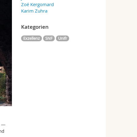
Zoé Kergomard
Karim Zuhra
Kategorien
Exzellenz
SNF
Unifr
b —
nd