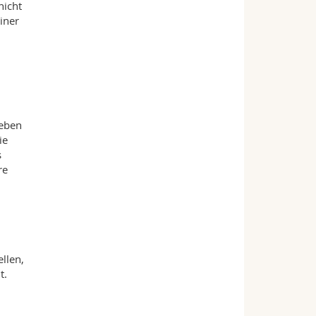
nicht
iner
Geben
ie
s
re
llen,
t.