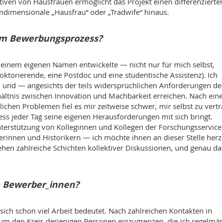
tiven von Hausfrauen ermöglicht das Projekt einen differenzierte
indimensionale „Hausfrau“ oder „Tradwife“ hinaus.
 im Bewerbungsprozess?
 meinem eigenen Namen entwickelte — nicht nur für mich selbst,
ktorierende, eine Postdoc und eine studentische Assistenz). Ich
 und — angesichts der teils widersprüchlichen Anforderungen de
ältnis zwischen Innovation und Machbarkeit erreichen. Nach ein
ichen Problemen fiel es mir zeitweise schwer, mir selbst zu vert
s jeder Tag seine eigenen Herausforderungen mit sich bringt.
nterstützung von Kolleginnen und Kollegen der Forschungsservice
erinnen und Historikern — ich möchte ihnen an dieser Stelle herz
ehen zahlreiche Schichten kollektiver Diskussionen, und genau da
e Bewerber_innen?
ich schon viel Arbeit bedeutet. Nach zahlreichen Kontakten in
 um den Kreis derjenigen Personen einzugrenzen, die ich regelmäs