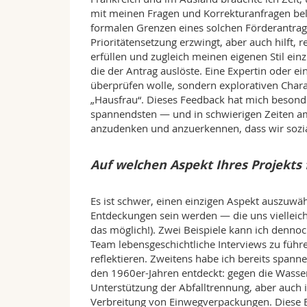
mit meinen Fragen und Korrekturanfragen bela
formalen Grenzen eines solchen Förderantrags 
Prioritätensetzung erzwingt, aber auch hilft, 
erfüllen und zugleich meinen eigenen Stil ei
die der Antrag auslöste. Eine Expertin oder e
überprüfen wolle, sondern explorativen Cha
„Hausfrau“. Dieses Feedback hat mich besond
spannendsten — und in schwierigen Zeiten am 
anzudenken und anzuerkennen, dass wir sozial
Auf welchen Aspekt Ihres Projekts
Es ist schwer, einen einzigen Aspekt auszuwä
Entdeckungen sein werden — die uns vielleich
das möglich!). Zwei Beispiele kann ich denno
Team lebensgeschichtliche Interviews zu füh
reflektieren. Zweitens habe ich bereits span
den 1960er-Jahren entdeckt: gegen die Wasse
Unterstützung der Abfalltrennung, aber auc
Verbreitung von Einwegverpackungen. Diese