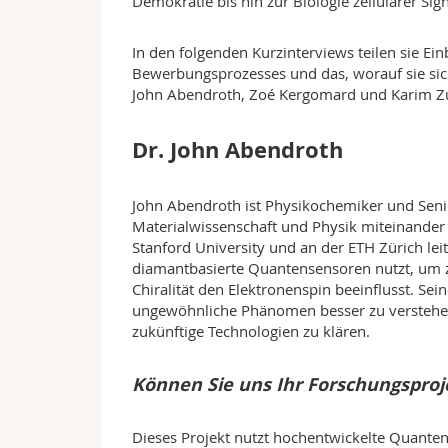
Demokratie bis hin zur Biologie zellulärer Sign
In den folgenden Kurzinterviews teilen sie Ei
Bewerbungsprozesses und das, worauf sie si
John Abendroth, Zoé Kergomard und Karim Z
Dr. John Abendroth
John Abendroth ist Physikochemiker und Seni
Materialwissenschaft und Physik miteinander 
Stanford University und an der ETH Zürich lei
diamantbasierte Quantensensoren nutzt, um z
Chiralität den Elektronenspin beeinflusst. Sei
ungewöhnliche Phänomen besser zu verstehe
zukünftige Technologien zu klären.
Können Sie uns Ihr Forschungsproj
Dieses Projekt nutzt hochentwickelte Quante