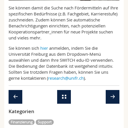
Math.-Nat. und Med. Fak.
Mitarbeitende
Webmail
Sie können damit die Suche nach Fördermitteln auf Ihre
spezifischen Bedürfnisse (z.B. Fachgebiet, Karrierestufe)
Interfakultär
Doktorierende
zuschneiden. Zudem können Sie automatische
Vorlesungsverzeichnis
Benachrichtigungen einrichten, nach potenziellen
Kooperationspartner_innen für neue Projekte suchen
MyUnifr
und vieles mehr.
Sie können sich
hier
anmelden, indem Sie die
Universität Freiburg aus dem Dropdown-Menü
auswählen und dann Ihre SWITCH edu-ID verwenden.
Die Bedienung der Datenbank ist weitgehend intuitiv.
Sollten Sie trotzdem Fragen haben, können Sie uns
gerne kontaktieren (
research@unifr.ch
).
Kategorien
Finanzierung
Support