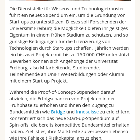
Math.-Nat. und Med. Fak.
Mitarbeitende
Webmail
Die Dienststelle für Wissens- und Technologietransfer
führt ein neues Stipendium ein, um die Gründung von
Interfakultär
Doktorierende
Start-ups zu unterstützen. Dieses soll Forschenden der
Vorlesungsverzeichnis
Universität Freiburg die Möglichkeit bieten ihr geistiges
Eigentum in einem frühen Stadium zu schützen, und so
MyUnifr
günstige Bedingungen für die Lizenzierung von
Technologien durch Start-ups schaffen. Jährlich werden
ein bis zwei Projekte mit bis zu 150'000 CHF unterstützt.
Bewerben können sich Angehörige der Universität
Freiburg, also Mitarbeitende, Studierende,
Teilnehmende an UniFr Weiterbildungen oder Alumni
mit einem Start-up-Projekt.
Während die Proof-of-Concept-Stipendien darauf
abzielen, die Erfolgschancen von Projekten in der
Frühphase zu erhöhen und ihnen den Zugang zu
Bundesmitteln wie
Bridge
und
Innosuisse
zu erleichtern,
konzentriert sich das neue Start-up-Stipendium auf
Spin-offs, die bereits kompetitive Bundesmittel erhalten
haben. Ziel ist es, ihre Marktreife zu verbessern ebenso
wie ihre Fähigkeit Risikokapital anzuziehen.