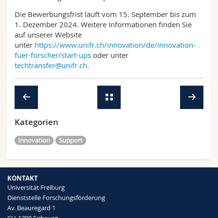
Die Bewerbungsfrist läuft vom 15. September bis zum
1. Dezember 2024. Weitere Informationen finden Sie
auf unserer Website
unter
https://www.unifr.ch/innovation/de/innovation-
fuer-forscher/start-ups
oder unter
techtransfer@unifr.ch
.
Kategorien
Innovation
Support
KONTAKT
Universität Freiburg
Dienststelle Forschungsförderung
Av. Beauregard 1