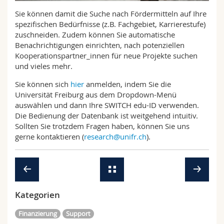
Math.-Nat. und Med. Fak.
Mitarbeitende
Webmail
Sie können damit die Suche nach Fördermitteln auf Ihre
spezifischen Bedürfnisse (z.B. Fachgebiet, Karrierestufe)
Interfakultär
Doktorierende
zuschneiden. Zudem können Sie automatische
Vorlesungsverzeichnis
Benachrichtigungen einrichten, nach potenziellen
Kooperationspartner_innen für neue Projekte suchen
MyUnifr
und vieles mehr.
Sie können sich
hier
anmelden, indem Sie die
Universität Freiburg aus dem Dropdown-Menü
auswählen und dann Ihre SWITCH edu-ID verwenden.
Die Bedienung der Datenbank ist weitgehend intuitiv.
Sollten Sie trotzdem Fragen haben, können Sie uns
gerne kontaktieren (
research@unifr.ch
).
Kategorien
Finanzierung
Support