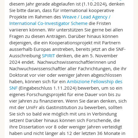
diesem Jahr gerade abgelaufen ist (1.10.2024), denken
Math.-Nat. und Med. Fak.
Mitarbeitende
Webmail
Sie bitte daran, dass für international kooperative
Projekte im Rahmen des
Weave / Lead Agency /
Interfakultär
Doktorierende
Vorlesungsverzeichnis
International Co-Investigator Scheme
die Fristen
variieren können. Wir unterstützen Sie gerne bei allen
Fragen zu diesen Anträgen. Darüber hinaus können
MyUnifr
diejenigen, die ein Kooperationsprojekt mit Partnern
ausserhalb Europas anstreben, bereits jetzt an die SNF-
Ausschreibung
SPIRIT
denken, die am 5. November
2024 endet. Nachwuchswissenschaftlerinnen und
Nachwuchswissenschaftler aller Fachrichtungen, die ihr
Doktorat vor vier oder weniger Jahren abgeschlossen
haben, können sich für ein
Ambizione Fellowship des
SNF
(Eingabeschluss 1.11.2024) bewerben, um so ein
eigenes Forschungsprojekt für eine Dauer von bis zu
vier Jahren zu finanzieren. Wenn Sie daran denken, sich
mit der UniFr als Gastinstitution zu bewerben, sollten
Sie sich so bald wie möglich mit uns in Verbindung
setzen! Darüber hinaus können sich Forschende, die
ihre Dissertation vor 8 oder weniger Jahren verteidigt
haben und nicht länger als 12 der letzten 36 Monate in