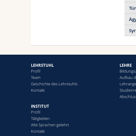
Tür
Äg
Syr
Die 
reic
Hafe
und 
Nord
LEHRSTUHL
LEHRE
ausg
Profil
Bildungsz
Team
Aufbau d
Geschichte des Lehrstuhls
Lehrang
Kontakt
Studienr
Abschlus
INSTITUT
Profil
15
Tätigkeiten
17
Alte Sprachen gelehrt
Kontakt
der