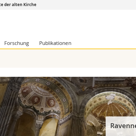
te der alten Kirche
Informationen 
k.
Studieninteressier
aftliche Fak.
Studierende
Forschung
Publikationen
d Sozialwissenschaftliche Fak.
Medien
Fak.
Forschende
ungs- und Bildungswissenschaften
Mitarbeitende
 Med. Fak.
Doktorierende
Ravenn