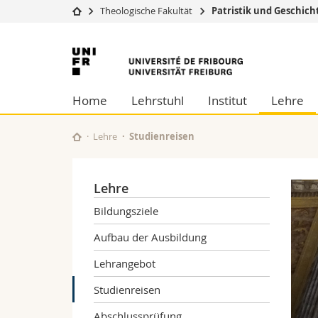
Theologische Fakultät
Patristik und Geschich
Universität
Fakultäten
Universität
Studium
Theologische Fa
Freiburg
Campus
Rechtswissensch
Home
Lehrstuhl
Institut
Lehre
Forschung
Wirtschafts- un
Universität
Philosophische 
Weiterbildung
Fak. für Erzieh
Lehre
Studienreisen
Math.-Nat. und
Interfakultär
Lehre
Bildungsziele
Aufbau der Ausbildung
Lehrangebot
Studienreisen
Aquileia 2022
Abschlussprüfung