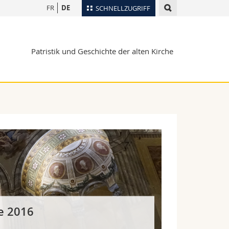
FR
DE
SCHNELLZUGRIFF
für
Personenverzeichnis
Patristik und Geschichte der alten Kirche
Ortsplan
te
Bibliotheken
Webmail
Vorlesungsverzeichnis
MyUnifr
e 2016