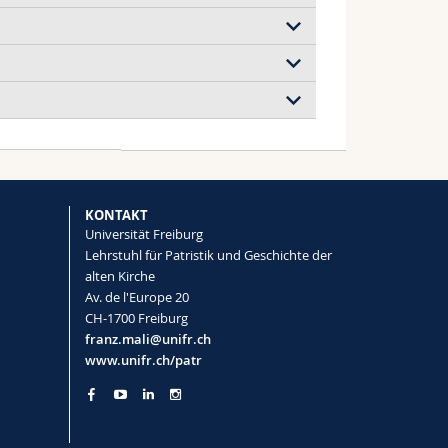
der
)
er der
rwelt
KONTAKT
Universität Freiburg
Lehrstuhl für Patristik und Geschichte der
alten Kirche
Av. de l'Europe 20
CH-1700 Freiburg
franz.mali@unifr.ch
www.unifr.ch/patr
esuch