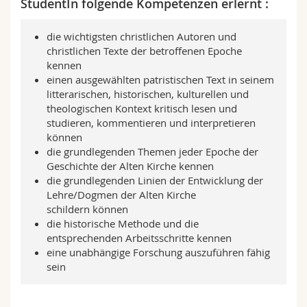
StudentIn folgende Kompetenzen erlernt :
Math.-Nat. und Med. Fak.
Mitarbeitende
Webmail
die wichtigsten christlichen Autoren und
Interfakultär
Doktorierende
Vorlesungsverzeichnis
christlichen Texte der betroffenen Epoche
kennen
einen ausgewählten patristischen Text in seinem
MyUnifr
litterarischen, historischen, kulturellen und
theologischen Kontext kritisch lesen und
studieren, kommentieren und interpretieren
können
die grundlegenden Themen jeder Epoche der
Geschichte der Alten Kirche kennen
die grundlegenden Linien der Entwicklung der
Lehre/Dogmen der Alten Kirche
schildern können
die historische Methode und die
entsprechenden Arbeitsschritte kennen
eine unabhängige Forschung auszuführen fähig
sein