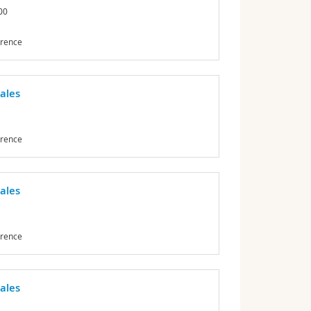
00
érence
ales
érence
ales
érence
ales