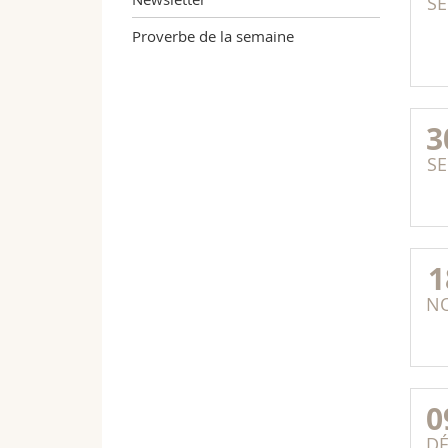
SE
Proverbe de la semaine
3
SE
1
N
0
D