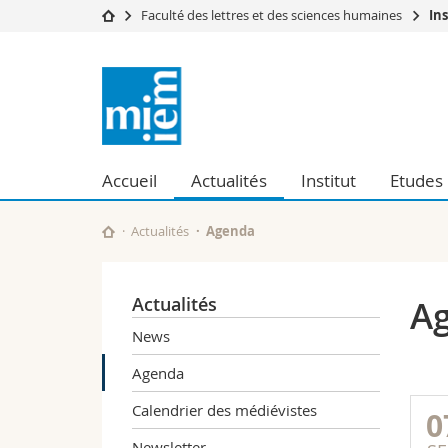
Faculté des lettres et des sciences humaines
In
Université
Facultés
Institut
Etudes
Théologie
d'études
Campus
Droit
Recherche
Sciences é
médiévales
Université
Lettres et
Accueil
Actualités
Institut
Etudes
Formation continue
Sciences de
Sciences e
Interfacult
Actualités
Agenda
Actualités
A
News
Agenda
Calendrier des médiévistes
0
Newsletter