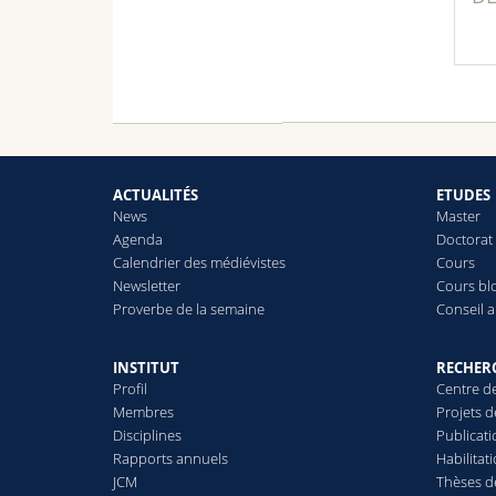
ACTUALITÉS
ETUDES
News
Master
Agenda
Doctorat
Calendrier des médiévistes
Cours
Newsletter
Cours bl
Proverbe de la semaine
Conseil 
INSTITUT
RECHER
Profil
Centre d
Membres
Projets 
Disciplines
Publicat
Rapports annuels
Habilitat
JCM
Thèses d