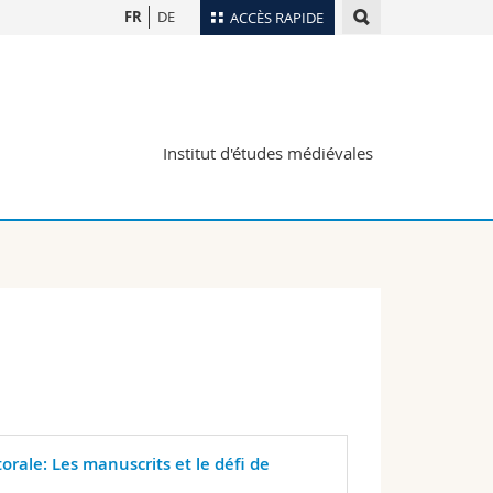
FR
DE
ACCÈS RAPIDE
Annuaire du personnel
Plan d'accès
nts
Bibliothèques
Institut d'études médiévales
Webmail
rs
Programme des cours
MyUnifr
rale: Les manuscrits et le défi de