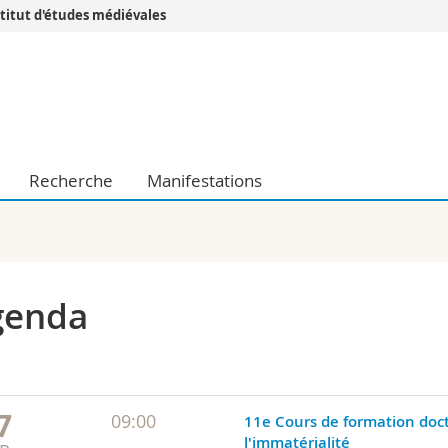
stitut d'études médiévales
Vous êtes
Futurs étudia
Etudiants
conomiques et sociales et management
Médias
 sciences humaines
Chercheurs
Recherche
Manifestations
 l'éducation et de la formation
Collaborateu
t médecine
Doctorants
aire
genda
7
09:00
11e Cours de formation docto
l'immatérialité