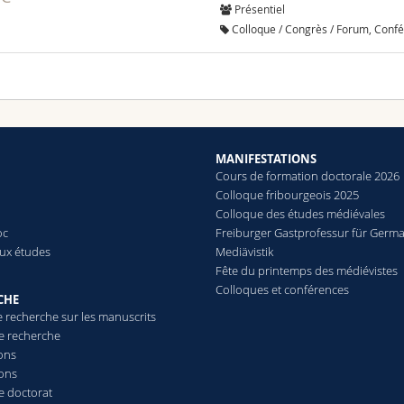
Présentiel
Colloque / Congrès / Forum, Conf
MANIFESTATIONS
Cours de formation doctorale 2026
Colloque fribourgeois 2025
Colloque des études médiévales
oc
Freiburger Gastprofessur für Germa
aux études
Mediävistik
Fête du printemps des médiévistes
Colloques et conférences
CHE
e recherche sur les manuscrits
de recherche
ions
ions
e doctorat