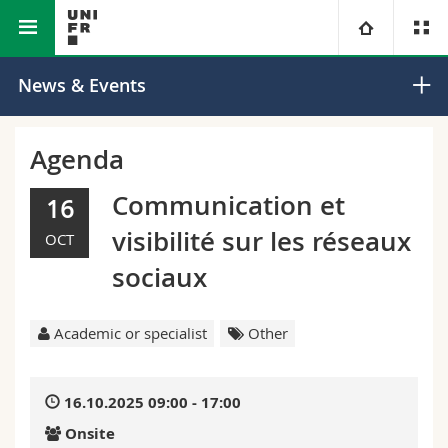
Faculty of Science and
Department of
University
News & Events
Medicine
Mathematics
Faculties
Studies
Agenda
You are
Campus
Theology
Communication et
16
visibilité sur les réseaux
OCT
Research
Ressources
Law
Prospective students
sociaux
University
Management, Economics and Social sciences
Students
Directory
Academic or specialist
Other
Continuing education
Humanities
Medias
Maps/Orientation
16.10.2025 09:00 - 17:00
Education
Researchers
Libraries
Onsite