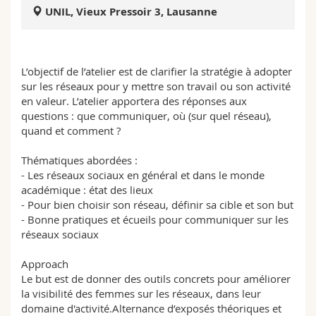
Science and Medicine
Employees
Webmail
UNIL, Vieux Pressoir 3, Lausanne
Interfaculty
PhD students
Course catalogue
L’objectif de l’atelier est de clarifier la stratégie à adopter
sur les réseaux pour y mettre son travail ou son activité
MyUnifr
en valeur. L’atelier apportera des réponses aux
questions : que communiquer, où (sur quel réseau),
quand et comment ?
Thématiques abordées :
- Les réseaux sociaux en général et dans le monde
académique : état des lieux
- Pour bien choisir son réseau, définir sa cible et son but
- Bonne pratiques et écueils pour communiquer sur les
réseaux sociaux
Approach
Le but est de donner des outils concrets pour améliorer
la visibilité des femmes sur les réseaux, dans leur
domaine d'activité.Alternance d’exposés théoriques et