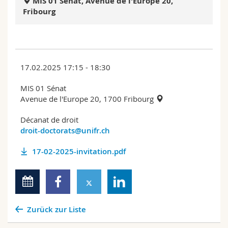
MIS 01 Sénat, Avenue de l'Europe 20,
Math.-Nat. und Med. Fak.
Mitarbeitende
Webmail
Fribourg
Interfakultär
Doktorierende
Vorlesungsverzeichnis
MyUnifr
17.02.2025 17:15 - 18:30
MIS 01 Sénat
Avenue de l'Europe 20, 1700 Fribourg
Décanat de droit
droit-doctorats@unifr.ch
17-02-2025-invitation.pdf
Zurück zur Liste