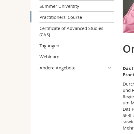
Summer University
Practitioners' Course
Certificate of Advanced Studies
(CAS)
On
Tagungen
Webinare
Andere Angebote
Das I
Pract
Durch
und P
Regie
um Me
Das P
SERI 
sowie
Mehr