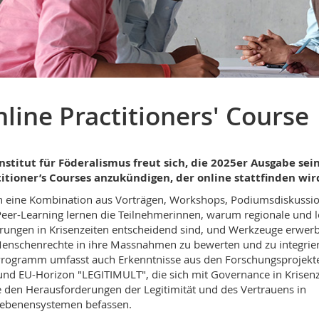
line Practitioners' Course
nstitut für Föderalismus freut sich, die 2025er Ausgabe sei
itioner’s Courses anzukündigen, der online stattfinden wir
 eine Kombination aus Vorträgen, Workshops, Podiumsdiskussi
eer-Learning lernen die Teilnehmerinnen, warum regionale und l
rungen in Krisenzeiten entscheidend sind, und Werkzeuge erwer
nschenrechte in ihre Massnahmen zu bewerten und zu integrie
rogramm umfasst auch Erkenntnisse aus den Forschungsprojekt
und EU-Horizon "LEGITIMULT", die sich mit Governance in Krisenz
 den Herausforderungen der Legitimität und des Vertrauens in
ebenensystemen befassen.