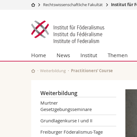
Rechtswissenschaftliche Fakultät
Institut für 
Universität
Fakultäten
Institut
Studium
Theologische Fa
für
Campus
Rechtswissensch
Forschung
Wirtschafts- un
Föderalismus
Universität
Philosophische 
Home
News
Institut
Themen
Weiterbildung
Fak. für Erzieh
Math.-Nat. und
Interfakultär
Weiterbildung
Practitioners' Course
Weiterbildung
Murtner
Gesetzgebungsseminare
Grundlagenkurse I und II
Freiburger Föderalismus-Tage