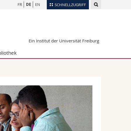
FR
DE
EN
SCHNELLZUGRIFF
für
Personenverzeichnis
Ortsplan
te
Bibliotheken
Ein Institut der Universität Freiburg
Webmail
bliothek
Vorlesungsverzeichnis
MyUnifr