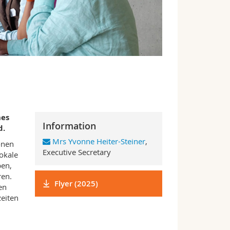
nes
Information
d.
Mrs Yvonne Heiter-Steiner
,
onen
Executive Secretary
okale
ben,
ren.
Flyer (2025)
en
eiten