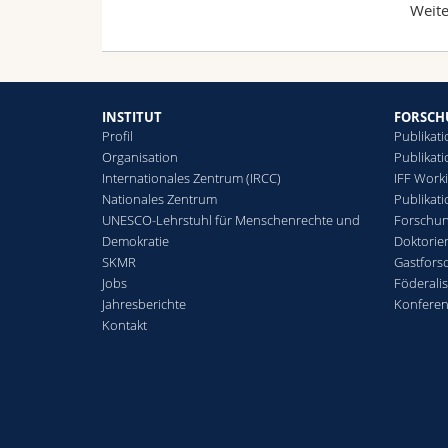
Weite
INSTITUT
FORSC
Profil
Publikati
Organisation
Publikat
Internationales Zentrum (IRCC)
IFF Work
Nationales Zentrum
Publikat
UNESCO-Lehrstuhl für Menschenrechte und
Forschun
Demokratie
Doktorie
SKMR
Gastfors
Jobs
Föderali
Jahresberichte
Konfere
Kontakt