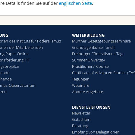
re Details finden Sie auf der
englischen Seite
.
HUNG
WEITERBILDUNG
onen des Instituts für Föderalismus
Murtner Gesetzgebungsseminare
ionen der Mitarbeitenden
Grundlagenkurse I und II
ing Paper Online
Freiburger Föderalismus-Tage
ionsförderung IFF
Summer University
gsprojekte
Practitioners' Course
rende
Certificate of Advanced Studies (CAS
chende
Tagungen
smus-Observatorium
Webinare
nzen
Andere Angebote
DIENSTLEISTUNGEN
Newsletter
Gutachten
Beratung
Empfang von Delegationen