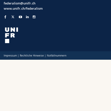
Math.-Nat. und Med. Fak.
federalism@unifr.ch
Mitarbeitende
Webmail
www.unifr.ch/federalism
Interfakultär
Doktorierende
Vorlesungsverzeichnis
MyUnifr
Impressum
|
Rechtliche Hinweise
|
Notfallnummern