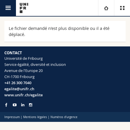
Service égalité, diversité et inclusion
Université
Le fichier demandé n'est plus disponible ou il a été
déplacé.
Facultés
Etudes
CONTACT
Vous êtes
Campus
Théologie
Université de Fribourg
Service égalité, diversité et inclusion
Avenue de l'Europe 20
Recherche
Ressources
Droit
Futurs étudiants
CH-1700 Fribourg
+41 26 300 7040
Université
Sciences économiques et sociales et management
Etudiants
Annuaire du personnel
egalite@unifr.ch
www.unifr.ch/egalite
Formation continue
Lettres et sciences humaines
Médias
Plan d'accès
Impressum
|
Mentions légales
|
Numéros d'urgence
Sciences de l'éducation et de la formation
Chercheurs
Bibliothèques