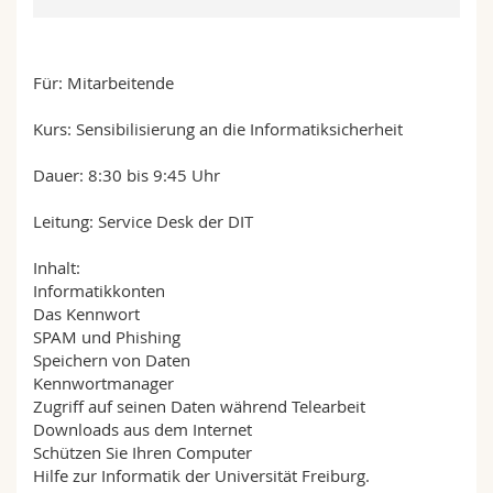
Sciences et médecine
Collaborateurs
Webmail
Interfacultaire
Doctorants
Programme des cours
Für: Mitarbeitende
Kurs: Sensibilisierung an die Informatiksicherheit
MyUnifr
Dauer: 8:30 bis 9:45 Uhr
Leitung: Service Desk der DIT
Inhalt:
Informatikkonten
Das Kennwort
SPAM und Phishing
Speichern von Daten
Kennwortmanager
Zugriff auf seinen Daten während Telearbeit
Downloads aus dem Internet
Schützen Sie Ihren Computer
Hilfe zur Informatik der Universität Freiburg.