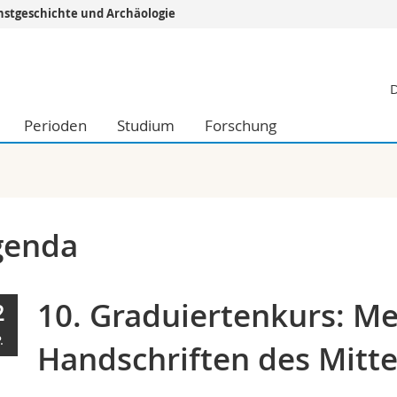
stgeschichte und Archäologie
Informationen 
D
k.
Studieninteressier
aftliche Fak.
Studierende
Perioden
Studium
Forschung
d Sozialwissenschaftliche Fak.
Medien
Fak.
Forschende
ungs- und Bildungswissenschaften
Mitarbeitende
 Med. Fak.
Doktorierende
genda
10. Graduiertenkurs: M
2
.
Handschriften des Mitte