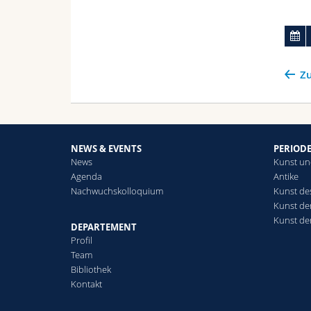
Zu
NEWS & EVENTS
PERIOD
News
Kunst un
Agenda
Antike
Nachwuchskolloquium
Kunst des
Kunst de
Kunst de
DEPARTEMENT
Profil
Team
Bibliothek
Kontakt