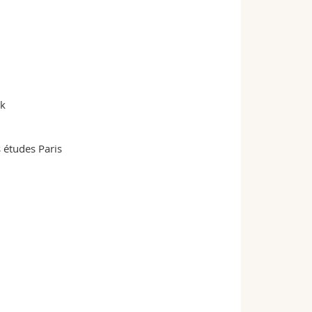
rk
 études Paris