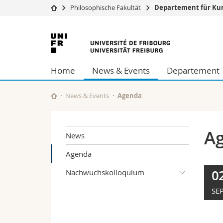
Philosophische Fakultät
Departement für Kun
Universität
Fakultäten
Universität
Studium
Theologische Fa
Freiburg
Campus
Rechtswissensch
Home
News & Events
Departement
Forschung
Wirtschafts- un
Universität
Philosophische 
Weiterbildung
Fak. für Erzieh
News & Events
Agenda
Math.-Nat. und
Interfakultär
A
News
Agenda
Nachwuchskolloquium
0
SEP