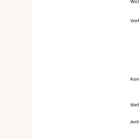
Wo
Vor
Kon
Meh
Anh