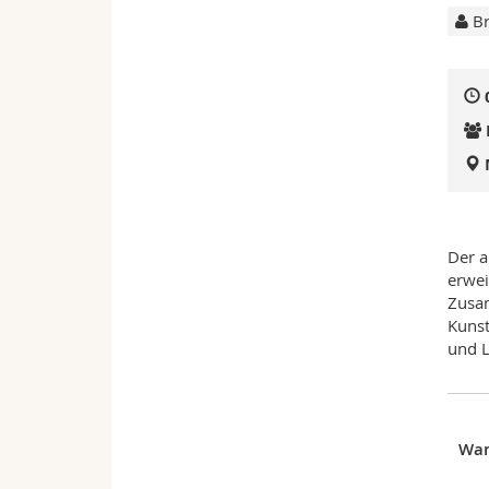
Br
Der a
erwei
Zusam
Kunst
und L
Wa