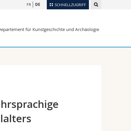
FR
DE
SCHNELLZUGRIFF
für
Personenverzeichnis
epartement für Kunstgeschichte und Archäologie
Ortsplan
te
Bibliotheken
Webmail
Vorlesungsverzeichnis
MyUnifr
ehrsprachige
lalters