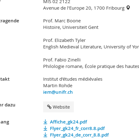
?
MIS 02 2122
Avenue de l'Europe 20, 1700 Fribourg
tragende
Prof. Marc Boone
Histoire, Universiteit Gent
Prof. Elizabeth Tyler
English Medieval Literature, University of Yo
Prof. Fabio Zinelli
Philologie romane, École pratique des hautes
takt
Institut d'études médiévales
Martin Rohde
iem@unifr.ch
r dazu
Website
ang
Affiche_gk24.pdf
Flyer_gk24_fr_corr8.8.pdf
Flyer_gk24_de_corr_8.8.pdf