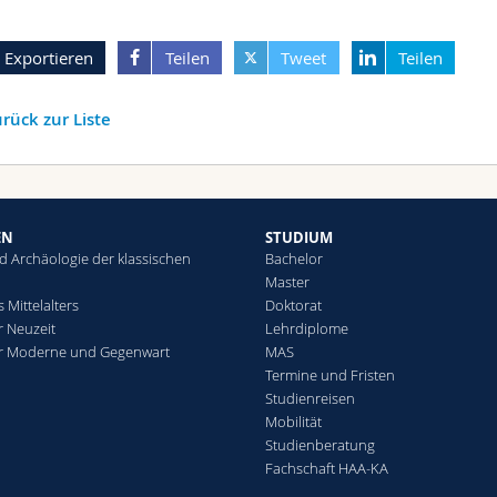
Exportieren
Teilen
Tweet
Teilen
rück zur Liste
EN
STUDIUM
d Archäologie der klassischen
Bachelor
Master
 Mittelalters
Doktorat
r Neuzeit
Lehrdiplome
r Moderne und Gegenwart
MAS
Termine und Fristen
Studienreisen
Mobilität
Studienberatung
Fachschaft HAA-KA