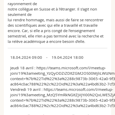
rayonnement de
notre collègue en Suisse et à l’étranger. Il s’agit non
seulement de
lui rendre hommage, mais aussi de faire se rencontrer
des scientifiques avec qui elle a travaillé et travaille
encore. Car, si elle a pris congé de l’enseignement
semestriel, elle n’en a pas terminé avec la recherche et
la relève académique a encore besoin d’elle.
18.04.2024 09:00 - 19.04.2024 18:00
Jeudi 18 avril : https://teams.microsoft.com/l/meetup-
join/19%3ameeting_YzQyODZiZDItZGM2OS00MjliLWIzNm
context=%7b%22Tid%22%3a%2288c9873b-3065-42a0-9f3
ac864c0ac788%22%2c%22Oid%22%3a%22a4bd63b2-7cf3
Vendredi 19 avril : https://teams.microsoft.com/l/meetup-
join/19%3ameeting_MzQ5YmRkNGItZjVjYi00N2QxLWE5Zj
context=%7b%22Tid%22%3a%2288c9873b-3065-42a0-9f3
ac864c0ac788%22%2c%22Oid%22%3a%22a4bd63b2-7cf3