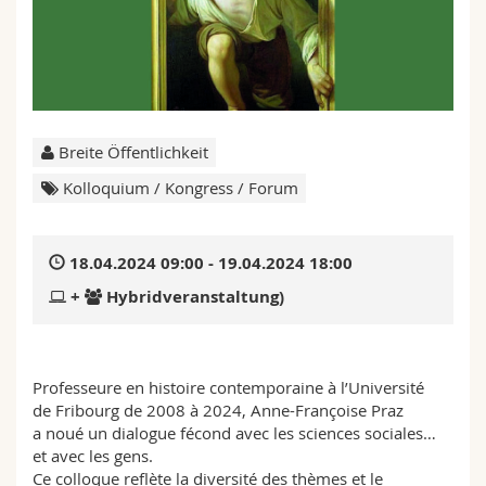
Math.-Nat. und Med. Fak.
Mitarbeitende
Webmail
Interfakultär
Doktorierende
Vorlesungsverzeichnis
MyUnifr
Breite Öffentlichkeit
Kolloquium / Kongress / Forum
18.04.2024 09:00 - 19.04.2024 18:00
+
Hybridveranstaltung)
Professeure en histoire contemporaine à l’Université
de Fribourg de 2008 à 2024, Anne-Françoise Praz
a noué un dialogue fécond avec les sciences sociales…
et avec les gens.
Ce colloque reflète la diversité des thèmes et le