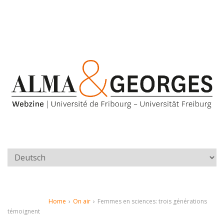
Home
›
On air
›
Femmes en sciences: trois générations
témoignent