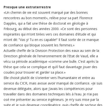
Presque une extraterrestre
«Un chemin de vie est souvent marqué par des bonnes
rencontres au bon moment», relève pour sa part Florence
Dapples, qui a fait une thèse de doctorat en géologie à
Fribourg, au début des années 2000. «Ce sont des personnes
inspirantes qui m’ont tirées vers ces domaines d’étude et qui
m’ont dit: ”Vas y! Tu en es capable!“ Il faut sortir de ce manque
de confiance qui bloque souvent les femmes.»
Actuelle cheffe de la Division Protection des eaux au sein de la
Direction générale de l’environnement de l’Etat de Vaud, elle a
vécu sa période académique «comme une bulle. C’est après la
thèse que cela se complique et qu’il faut davantage jouer des
coudes pour trouver et garder sa place.»
Elle choisit plutôt de s’orienter vers l’humanitaire et entre au
service du CICR, mais avoue avoir manqué de confiance. «Je suis
devenue déléguée, alors que j’avais les compétences pour
travailler dans des domaines techniques liés à l’eau. Je n’ai pas
osé me présenter au service ingénieurs. Je m’y suis mise par la
suite et je suis devenue coordinatrice, puis cheffe de secteur des