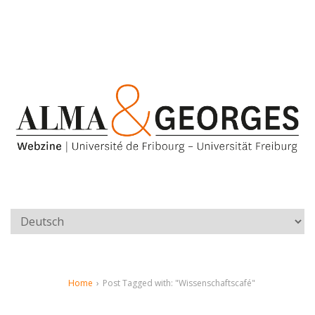
Home
›
Post Tagged with: "Wissenschaftscafé"