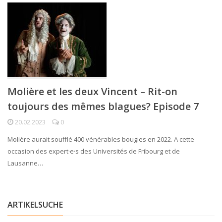
Molière et les deux Vincent – Rit-on
toujours des mêmes blagues? Episode 7
20.02.2023
0
Molière aurait soufflé 400 vénérables bougies en 2022. A cette
occasion des expert·e·s des Universités de Fribourg et de
Lausanne…
ARTIKELSUCHE