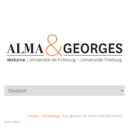
Home
›
Forschung
›
Les glaciers du Pamir ont fait fondre
leur cœur