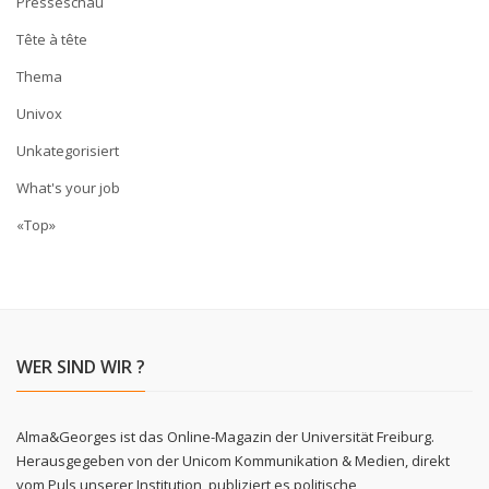
Presseschau
Tête à tête
Thema
Univox
Unkategorisiert
What's your job
«Top»
WER SIND WIR ?
Alma&Georges ist das Online-Magazin der Universität Freiburg.
Herausgegeben von der Unicom Kommunikation & Medien, direkt
vom Puls unserer Institution, publiziert es politische,