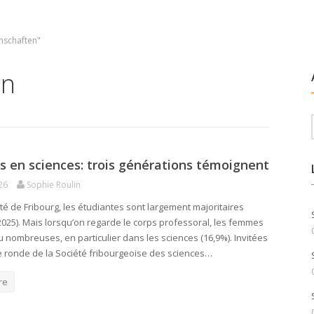
nschaften"
en
en sciences: trois générations témoignent
26
Sophie Roulin
ité de Fribourg, les étudiantes sont largement majoritaires
2025). Mais lorsqu’on regarde le corps professoral, les femmes
u nombreuses, en particulier dans les sciences (16,9%). Invitées
e ronde de la Société fribourgeoise des sciences…
re