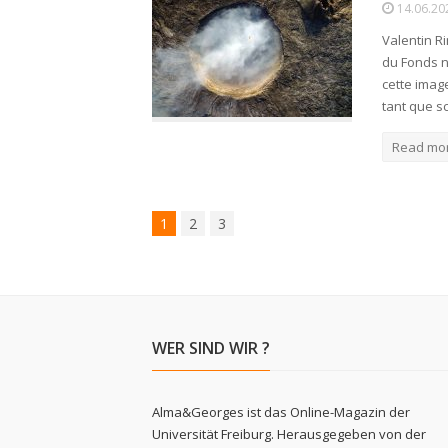
14.06.20
Valentin R
du Fonds na
cette image
tant que s
Read mo
1
2
3
WER SIND WIR ?
Alma&Georges ist das Online-Magazin der
Universität Freiburg. Herausgegeben von der