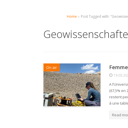
Home
›
Post Tagged with: "Geowisse
Geowissenschaft
Femmes 
On air
19.03.20
A l’Univers
(67,5% en 
restent pe
à une tabl
Read mo