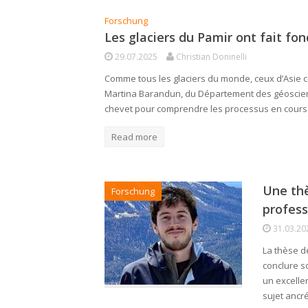
Forschung
Les glaciers du Pamir ont fait fo
29.07.2025
Christian Doninelli
Comme tous les glaciers du monde, ceux d’Asie c
Martina Barandun, du Département des géoscienc
chevet pour comprendre les processus en cours
Read more
Une thè
Forschung
profess
31.03.20
La thèse d
conclure s
un excelle
sujet ancr