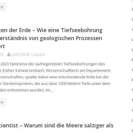
re
en der Erde – Wie eine Tiefseebohrung
erständnis von geologischen Prozessen
rt
24
Lovis Noah Cassaris
g 2023 fand eine der aufregendsten Tiefseebohrungen des
tt. Esther Schwarzenbach, Wissenschaftlerin am Departement
senschaften, spielte dabei eine entscheidende Rolle bei der
r Gesteinsproben, die aus über 1200 Metern Tiefe unter dem
den entnommen wurden. Im…
re
cientist – Warum sind die Meere salziger als