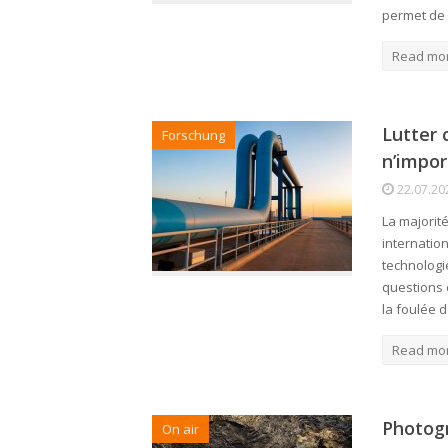
permet de 
Read mo
Lutter 
Forschung
n’impo
22.07.20
La majorit
internatio
technologi
questions 
la foulée 
Read mo
Photogr
On air