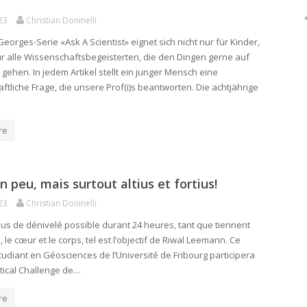
23
Christian Doninelli
eorges-Serie «Ask A Scientist» eignet sich nicht nur für Kinder,
r alle Wissenschaftsbegeisterten, die den Dingen gerne auf
gehen. In jedem Artikel stellt ein junger Mensch eine
ftliche Frage, die unsere Prof(i)s beantworten. Die achtjährige
re
un peu, mais surtout altius et fortius!
23
Christian Doninelli
plus de dénivelé possible durant 24 heures, tant que tiennent
 le cœur et le corps, tel est l’objectif de Riwal Leemann. Ce
tudiant en Géosciences de l’Université de Fribourg participera
tical Challenge de…
re