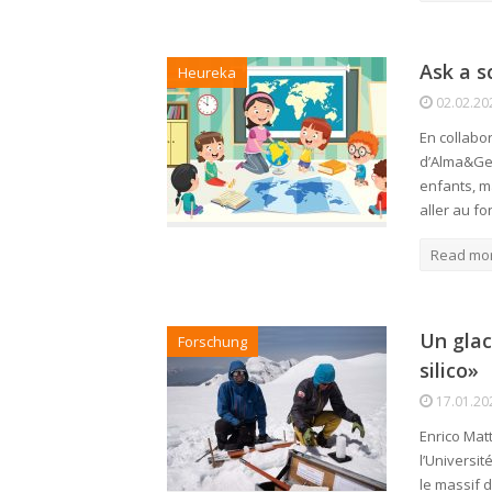
Ask a s
Heureka
02.02.20
En collabor
d’Alma&Geo
enfants, m
aller au f
Read mo
Un glac
Forschung
silico»
17.01.20
Enrico Mat
l’Universit
le massif 