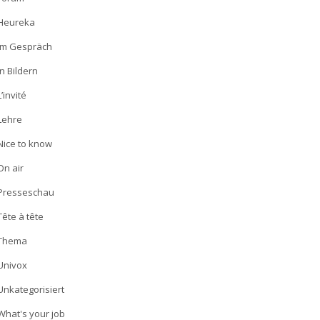
Heureka
Im Gespräch
In Bildern
L’invité
Lehre
Nice to know
On air
Presseschau
Tête à tête
Thema
Univox
Unkategorisiert
What's your job