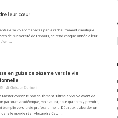
ndre leur cœur
entrale se voient menacés par le réchauffement climatique.
es de l’Université de Fribourg, se rend chaque année à leur
. Avec…
se en guise de sésame vers la vie
ionnelle
25
Christian Doninelli
e Master constitue non seulement l’ultime épreuve avant de
on parcours académique, mais aussi, pour qui sait s’y prendre,
nt tremplin vers la vie professionnelle. Désireux d’aborder un
é dans le monde réel, Alexandre Cattin,…