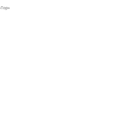
«Top»