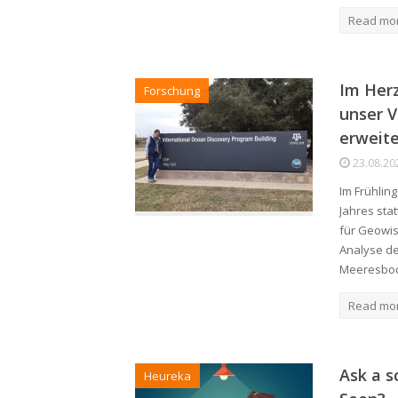
Read mo
Im Herz
Forschung
unser V
erweite
23.08.20
Im Frühlin
Jahres sta
für Geowis
Analyse de
Meeresbo
Read mo
Ask a s
Heureka