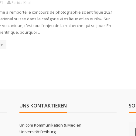
21
Farida Khali
ime a remporté le concours de photographie scientifique 2021
tional suisse dans la catégorie «Les lieux et les outils». Sur
 volcanique, c’est tout l’enjeu de la recherche qui se joue. En
cientifique, pourquoi…
re
UNS KONTAKTIEREN
SO
Unicom Kommunikation & Medien
Universität Freiburg