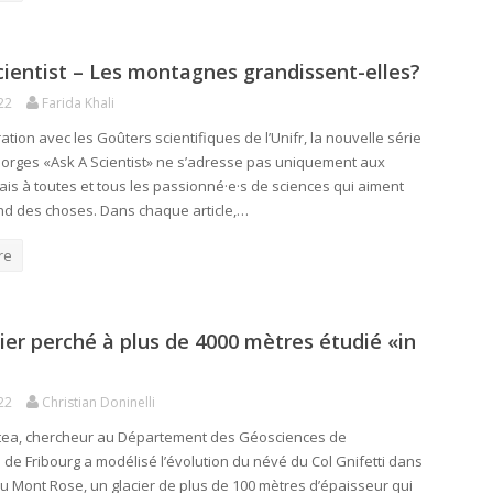
cientist – Les montagnes grandissent-elles?
22
Farida Khali
ation avec les Goûters scientifiques de l’Unifr, la nouvelle série
rges «Ask A Scientist» ne s’adresse pas uniquement aux
ais à toutes et tous les passionné·e·s de sciences qui aiment
ond des choses. Dans chaque article,…
re
ier perché à plus de 4000 mètres étudié «in
22
Christian Doninelli
tea, chercheur au Département des Géosciences de
é de Fribourg a modélisé l’évolution du névé du Col Gnifetti dans
du Mont Rose, un glacier de plus de 100 mètres d’épaisseur qui