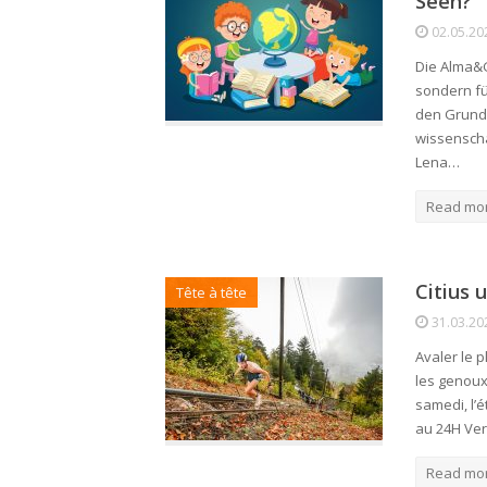
Seen?
02.05.20
Die Alma&G
sondern fü
den Grund 
wissenscha
Lena…
Read mo
Citius 
Tête à tête
31.03.20
Avaler le 
les genoux,
samedi, l’é
au 24H Ver
Read mo