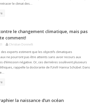
retracer le climat des…
re
contre le changement climatique, mais pas
rte comment!
21
Christian Doninelli
é des experts estiment que les objectifs climatiques
naux ne pourront pas être atteints sans avoir recours aux
es d’émission négative. Or, ces dernières soulèvent plusieurs
éthiques, rappelle la doctorante de l’Unifr Hanna Schübel. Dans
de…
re
aphier la naissance d’un océan